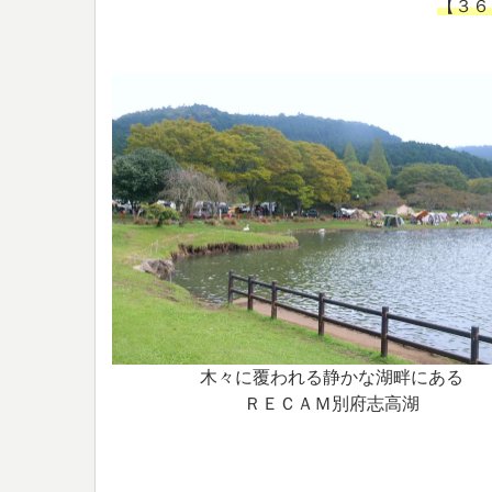
【３６
木々に覆われる静かな湖畔にある
ＲＥＣＡＭ別府志高湖