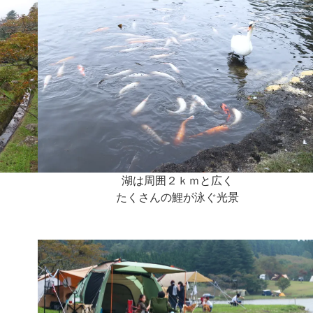
湖は周囲２ｋｍと広く
たくさんの鯉が泳ぐ光景