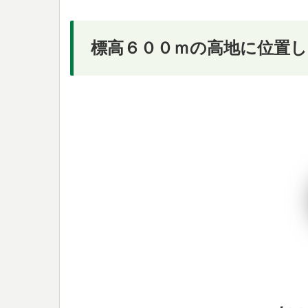
標高６００ｍの高地に位置