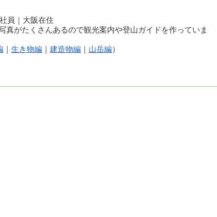
会社員｜大阪在住
写真がたくさんあるので観光案内や登山ガイドを作っていま
編
｜
生き物編
｜
建造物編
｜
山岳編
）