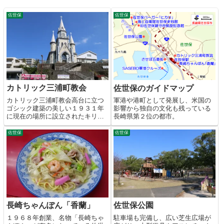
佐世保
佐世保
カトリック三浦町教会
佐世保のガイドマップ
カトリック三浦町教会高台に立つ
軍港や港町として発展し、米国の
ゴシック建築の美しい１９３１年
影響から独自の文化も残っている
に現在の場所に設立されたキリス
長崎県第２位の都市。
ト教の教会。
佐世保
佐世保
長崎ちゃんぽん「香蘭」
佐世保公園
１９６８年創業、名物「長崎ちゃ
駐車場も完備し、広い芝生広場が