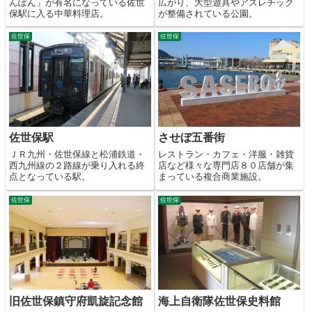
んぽん」が有名になっている佐世
広がり、大型遊具やアスレチック
保駅に入る中華料理店。
が整備されている公園。
佐世保
佐世保
佐世保駅
させぼ五番街
ＪＲ九州・佐世保線と松浦鉄道・
レストラン・カフェ・洋服・雑貨
西九州線の２路線が乗り入れる終
店など様々な専門店８０店舗が集
点となっている駅。
まっている複合商業施設。
佐世保
佐世保
旧佐世保鎮守府凱旋記念館
海上自衛隊佐世保史料館