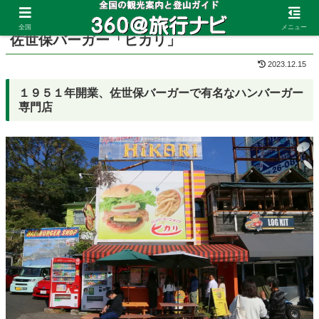
ホーム
長崎県
佐世保
全国
メニュー
佐世保バーガー「ヒカリ」
2023.12.15
１９５１年開業、佐世保バーガーで有名なハンバーガー
専門店