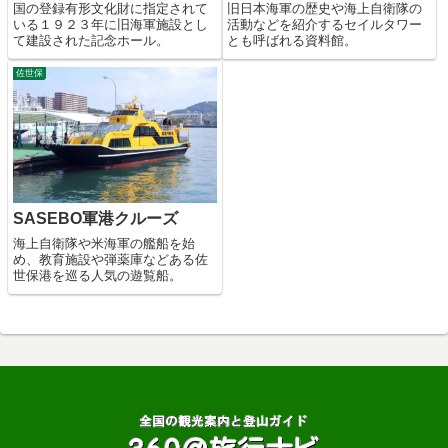
国の登録有形文化財に指定されて
旧日本海軍の歴史や海上自衛隊の
いる１９２３年に旧海軍施設とし
活動などを紹介するセイルタワー
て建設された記念ホール。
とも呼ばれる資料館。
佐世保
SASEBO軍港クルーズ
海上自衛隊や米海軍の艦船を始
め、教育施設や弾薬庫などある佐
世保港を巡る人気の遊覧船。