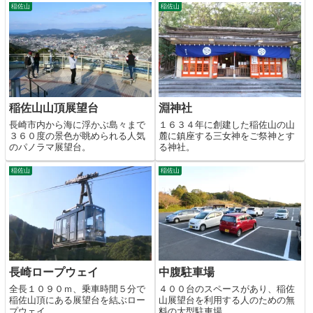
稲佐山
稲佐山
稲佐山山頂展望台
淵神社
長崎市内から海に浮かぶ島々まで
１６３４年に創建した稲佐山の山
３６０度の景色が眺められる人気
麓に鎮座する三女神をご祭神とす
のパノラマ展望台。
る神社。
稲佐山
稲佐山
長崎ロープウェイ
中腹駐車場
全長１０９０ｍ、乗車時間５分で
４００台のスペースがあり、稲佐
稲佐山頂にある展望台を結ぶロー
山展望台を利用する人のための無
プウェイ。
料の大型駐車場。