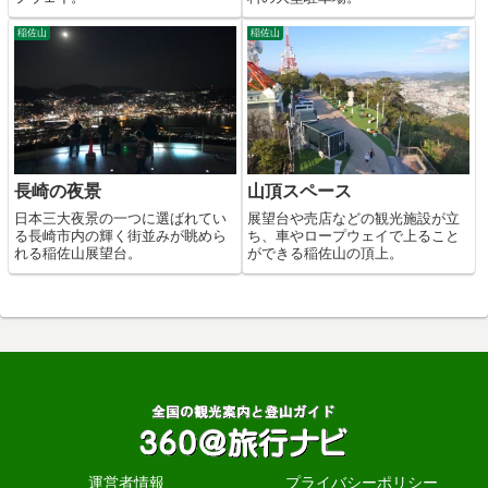
稲佐山
稲佐山
長崎の夜景
山頂スペース
日本三大夜景の一つに選ばれてい
展望台や売店などの観光施設が立
る長崎市内の輝く街並みが眺めら
ち、車やロープウェイで上ること
れる稲佐山展望台。
ができる稲佐山の頂上。
運営者情報
プライバシーポリシー