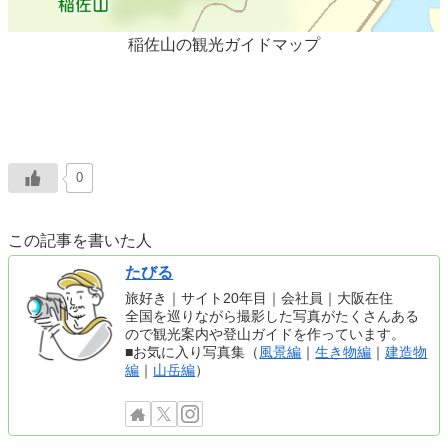
稲佐山の観光ガイドマップ
0
この記事を書いた人
たびる
旅好き｜サイト20年目｜会社員｜大阪在住
全国を巡りながら撮影した写真がたくさんある
ので観光案内や登山ガイドを作っています。
■お気に入り写真集（
風景編
｜
生き物編
｜
建造物
編
｜
山岳編
）