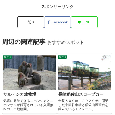
スポンサーリンク
X
Facebook
LINE
周辺の関連記事
おすすめスポット
稲佐山
稲佐山
サル・シカ放牧場
長崎稲佐山スロープカー
気軽に見学できるニホンシカとニ
全長５００ｍ、２０２０年に開業
ホンザルが飼育されている入園無
した中腹駐車場と稲佐山展望台を
料のミニ動物園。
結んでいるモノレール。