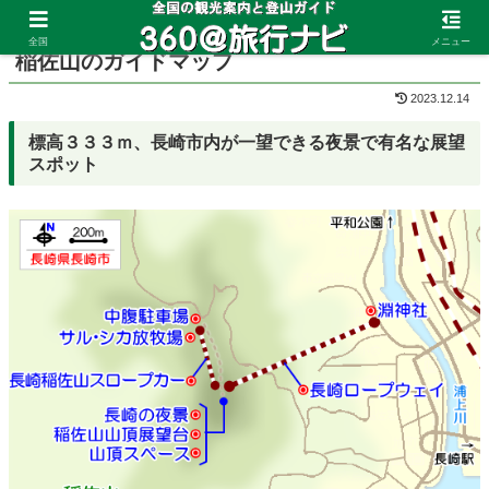
ホーム
長崎県
稲佐山
全国
メニュー
稲佐山のガイドマップ
2023.12.14
標高３３３ｍ、長崎市内が一望できる夜景で有名な展望
スポット