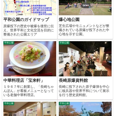
爆心地公園
平和公園のガイドマップ
芝生広場やモニュメントなどが整
原爆投下の歴史や被爆を後世に伝
備されている原爆が投下された中
え、世界平和と文化交流を目的に
心地を示す公園。
整備された公園エリア
平和公園
平和公園
中華料理店「宝来軒」
長崎原爆資料館
１９６７年に創業し、「長崎ちゃ
長崎に投下された原子爆弾を中心
んぽん」が看板メニューとなって
に核兵器や世界平和について展示
いる老舗中華料理店。
を行う歴史資料館。
平和公園
平和公園