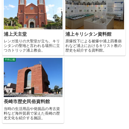
浦上天主堂
浦上キリシタン資料館
レンガ造りの大聖堂が立ち、キリ
原爆投下による被爆や浦上四番崩
シタンの聖地と言われる場所に立
れなど浦上におけるキリスト教の
つカトリック浦上教会。
歴史を紹介する資料館。
平和公園
長崎市歴史民俗資料館
当時の生活用品や発掘品の考古資
料など海外貿易で栄えた長崎の歴
史文化を紹介する施設。