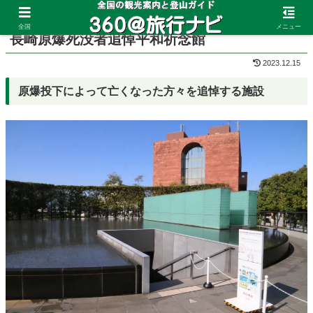
ホーム
長崎県
平和公園
全国
メニュー
長崎原爆死没者追悼平和祈念館
2023.12.15
原爆投下によって亡くなった方々を追悼する施設