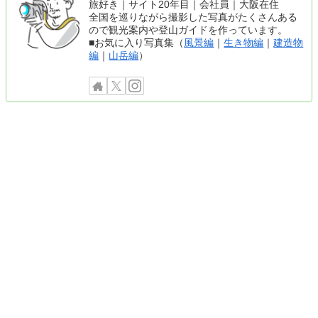
旅好き｜サイト20年目｜会社員｜大阪在住
全国を巡りながら撮影した写真がたくさんある
ので観光案内や登山ガイドを作っています。
■お気に入り写真集（
風景編
｜
生き物編
｜
建造物
編
｜
山岳編
）