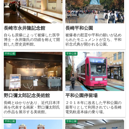
長崎市永井隆記念館
長崎平和公園
自らも原爆によって被爆した医学
被爆者の慰霊や平和の願いが込め
博士・永井隆氏の功績を称えて開
られたモニュメントが立ち、平和
館した歴史資料館。
祈念式典が開かれる公園。
平和公園
平和公園
野口彌太郎記念美術館
平和公園停留場
長崎とゆかりがあり、近代日本洋
２０１８年に改名した平和公園の
画を代表する画家・野口彌太郎氏
最寄りとして利用されている長崎
の作品を展示する美術館。
電気軌道本線の乗り場。
平和公園
平和公園