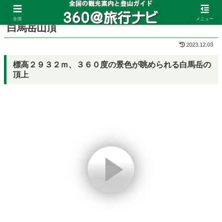
ホーム
長野県
白馬岳
全国
メニュー
白馬岳山頂
2023.12.03
標高２９３２ｍ、３６０度の景色が眺められる白馬岳の
頂上