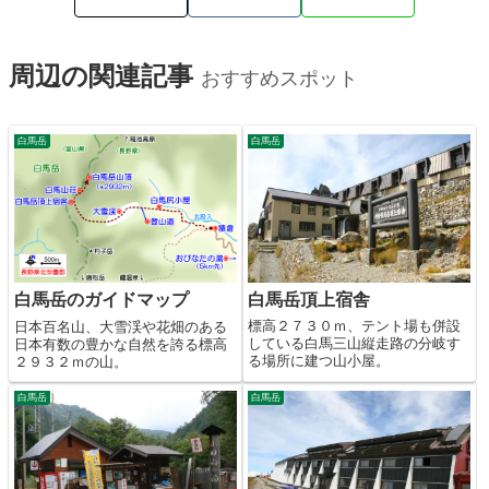
周辺の関連記事
おすすめスポット
白馬岳
白馬岳
白馬岳頂上宿舎
白馬岳のガイドマップ
標高２７３０ｍ、テント場も併設
日本百名山、大雪渓や花畑のある
している白馬三山縦走路の分岐す
日本有数の豊かな自然を誇る標高
る場所に建つ山小屋。
２９３２ｍの山。
白馬岳
白馬岳