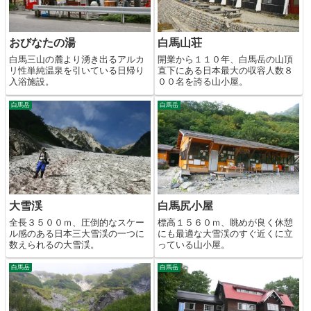
おびなたの湯
白馬山荘
白馬三山の麓より湧き出るアルカ
開業から１１０年、白馬岳の山頂
リ性単純温泉を引いている日帰り
直下にある日本最大の収容人数８
入浴施設。
００名を誇る山小屋。
白馬岳
白馬岳
大雪渓
白馬尻小屋
全長３５００ｍ、圧倒的なスケー
標高１５６０ｍ、眺めが良く休憩
ル感のある日本三大雪渓の一つに
にも最適な大雪渓のすぐ近くに立
数えられるの大雪渓。
っている山小屋。
白馬岳
白馬岳