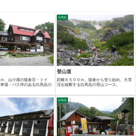
白馬岳
登山道
０ｍ、山小屋の猿倉荘・トイ
距離６５００ｍ、猿倉から登り始め、大雪
駐車場・バス停のある白馬岳の
渓を縦断する白馬岳の登山コース。
白馬岳