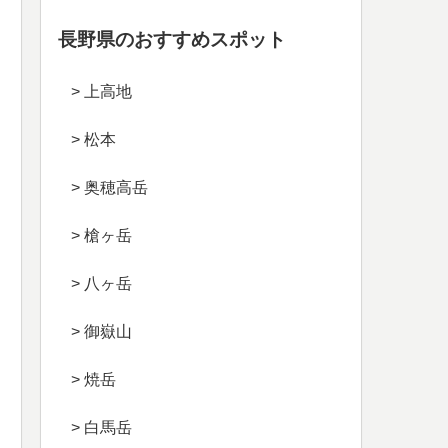
長野県のおすすめスポット
> 上高地
> 松本
> 奥穂高岳
> 槍ヶ岳
> 八ヶ岳
> 御嶽山
> 焼岳
> 白馬岳