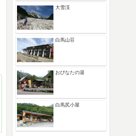
大雪渓
白馬山荘
おびなたの湯
白馬尻小屋