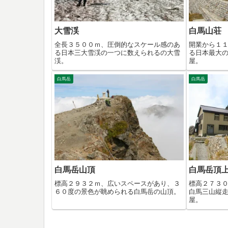
大雪渓
白馬山荘
全長３５００ｍ、圧倒的なスケール感のあ
開業から１
る日本三大雪渓の一つに数えられるの大雪
る日本最大
渓。
屋。
白馬岳
白馬岳
白馬岳山頂
白馬岳頂
標高２９３２ｍ、広いスペースがあり、３
標高２７３
６０度の景色が眺められる白馬岳の山頂。
白馬三山縦
屋。