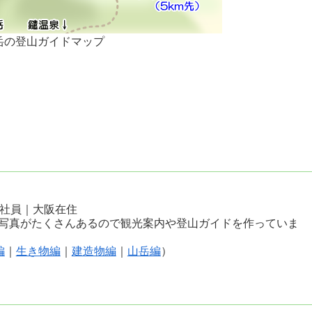
岳の登山ガイドマップ
会社員｜大阪在住
写真がたくさんあるので観光案内や登山ガイドを作っていま
編
｜
生き物編
｜
建造物編
｜
山岳編
）