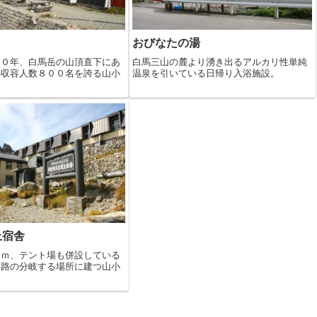
おびなたの湯
１０年、白馬岳の山頂直下にあ
白馬三山の麓より湧き出るアルカリ性単純
の収容人数８００名を誇る山小
温泉を引いている日帰り入浴施設。
上宿舎
０ｍ、テント場も併設している
走路の分岐する場所に建つ山小