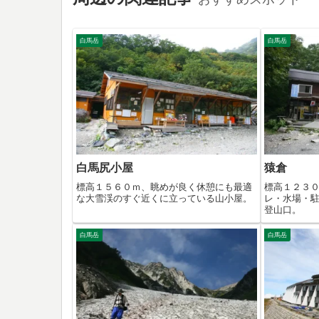
白馬岳
白馬岳
白馬尻小屋
猿倉
標高１５６０ｍ、眺めが良く休憩にも最適
標高１２３
な大雪渓のすぐ近くに立っている山小屋。
レ・水場・
登山口。
白馬岳
白馬岳