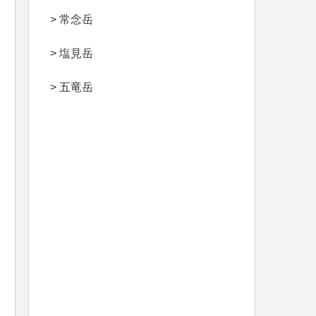
> 常念岳
> 塩見岳
> 五竜岳