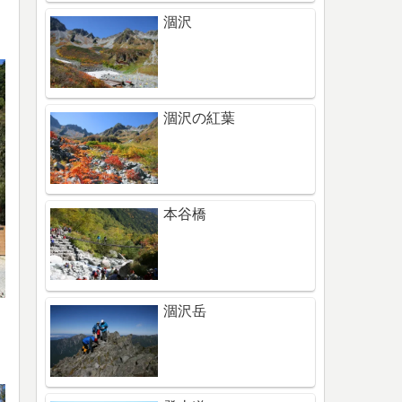
涸沢
涸沢の紅葉
本谷橋
涸沢岳