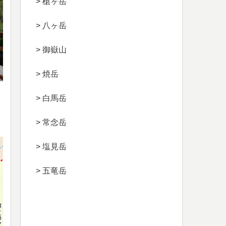
> 槍ヶ岳
> 八ヶ岳
> 御嶽山
> 焼岳
> 白馬岳
> 常念岳
> 塩見岳
> 五竜岳