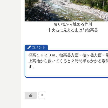
吊り橋から眺める梓川
中央右に見える山は前穂高岳
コメント
標高１６２０ｍ、穂高岳方面・槍ヶ岳方面・
上高地から歩いてくると２時間半もかかる場
す。
0