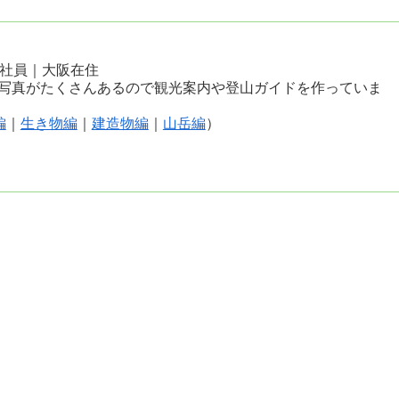
会社員｜大阪在住
写真がたくさんあるので観光案内や登山ガイドを作っていま
編
｜
生き物編
｜
建造物編
｜
山岳編
）