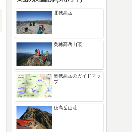
北穂高岳
奥穂高岳山頂
奥穂高岳のガイドマッ
プ
穂高岳山荘