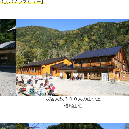
０度パノラマビュー】
収容人数３００人の山小屋
横尾山荘