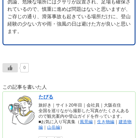
勿論、危険な場所にはクサリが設置され、足場も確保さ
れているので、慎重に進めば問題はないと思いますが、
ご存じの通り、滑落事故も起きている場所だけに、登山
経験の少ない方や雨・強風の日は避けた方が良いと思い
ます。
0
この記事を書いた人
たびる
旅好き｜サイト20年目｜会社員｜大阪在住
全国を巡りながら撮影した写真がたくさんある
ので観光案内や登山ガイドを作っています。
■お気に入り写真集（
風景編
｜
生き物編
｜
建造物
編
｜
山岳編
）