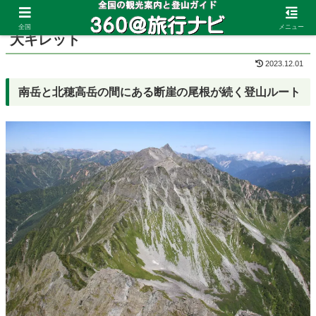
ホーム
長野県
奥穂高岳
全国
メニュー
大キレット
2023.12.01
南岳と北穂高岳の間にある断崖の尾根が続く登山ルート