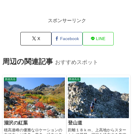
スポンサーリンク
X
Facebook
LINE
周辺の関連記事
おすすめスポット
奥穂高岳
奥穂高岳
涸沢の紅葉
登山道
穂高連峰の優雅なロケーションの
距離１８ｋｍ、上高地からスター