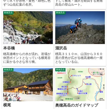
中で木々が赤色・黄色・緑色に色
トして横尾・涸沢を経由する奥穂
ずつ山岳紅葉の名所。
高岳の登山ルート。
奥穂高岳
奥穂高岳
本谷橋
涸沢岳
穂高連峰からの水が流れ、岩場が
標高３１１０ｍ、山頂から３６０
休憩ポイントとなっている横尾谷
度の景色が広がる穂高連峰の一座
に架かる小さな吊り橋。
となっている山。
奥穂高岳
奥穂高岳
横尾
奥穂高岳のガイドマップ