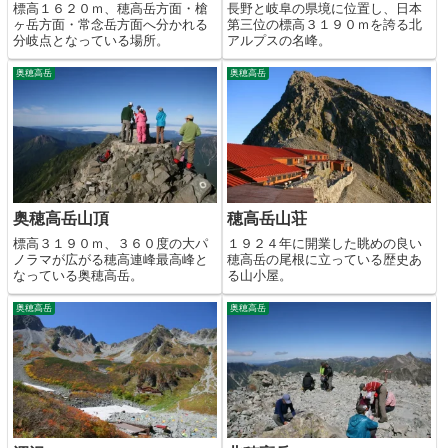
標高１６２０ｍ、穂高岳方面・槍
長野と岐阜の県境に位置し、日本
ヶ岳方面・常念岳方面へ分かれる
第三位の標高３１９０ｍを誇る北
分岐点となっている場所。
アルプスの名峰。
奥穂高岳
奥穂高岳
奥穂高岳山頂
穂高岳山荘
標高３１９０ｍ、３６０度の大パ
１９２４年に開業した眺めの良い
ノラマが広がる穂高連峰最高峰と
穂高岳の尾根に立っている歴史あ
なっている奥穂高岳。
る山小屋。
奥穂高岳
奥穂高岳