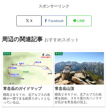
スポンサーリンク
X
Facebook
LINE
周辺の関連記事
おすすめスポット
常念岳
常念岳
常念岳山頂
常念岳のガイドマップ
標高２８５７ｍ、北アルプスの名
標高２８５７ｍ、北アルプスの名
峰を始め、３６０度の大パノラマ
峰が一望できる絶景スポットとな
が広がる常念岳の頂上。
っている山。