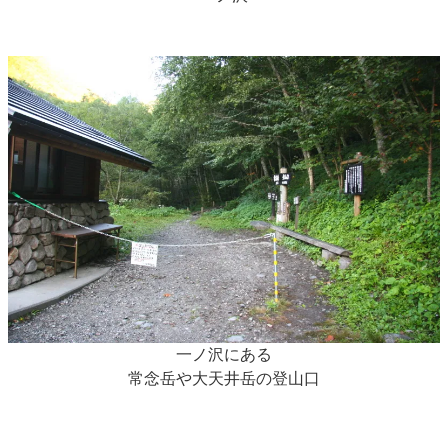
一ノ沢にある
常念岳や大天井岳の登山口