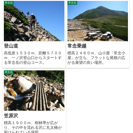
常念岳
常念岳
登山道
常念乗越
高低差１５３０ｍ、距離５７００
標高２４６０ｍ、山小屋「常念小
ｍ、一ノ沢登山口からスタートす
屋」が立ち、フラットな尾根の広
る常念岳の登山コース。
がる展望の良い場所。
常念岳
笠原沢
標高１９００ｍ、樹林帯が広が
り、その中を流れる沢に丸太橋が
架けられている場所。