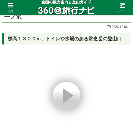
ホーム
長野県
常念岳
全国
メニュー
一ノ沢
2023.12.03
標高１３２０ｍ、トイレや水場のある常念岳の登山口