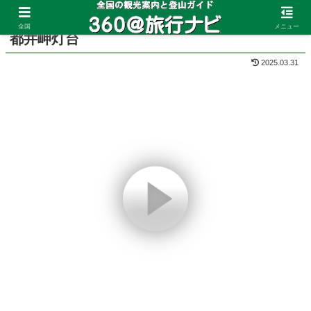
ホーム
宮崎県
都井岬
全国
メニュー
都井岬灯台
2025.03.31