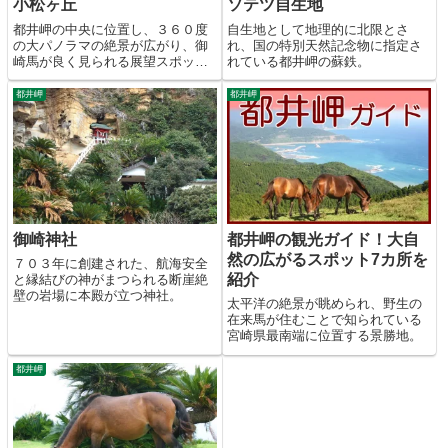
小松ヶ丘
ソテツ自生地
都井岬の中央に位置し、３６０度
自生地として地理的に北限とさ
の大パノラマの絶景が広がり、御
れ、国の特別天然記念物に指定さ
崎馬が良く見られる展望スポッ
れている都井岬の蘇鉄。
ト。
都井岬
都井岬
御崎神社
都井岬の観光ガイド！大自
然の広がるスポット7カ所を
７０３年に創建された、航海安全
紹介
と縁結びの神がまつられる断崖絶
壁の岩場に本殿が立つ神社。
太平洋の絶景が眺められ、野生の
在来馬が住むことで知られている
宮崎県最南端に位置する景勝地。
都井岬