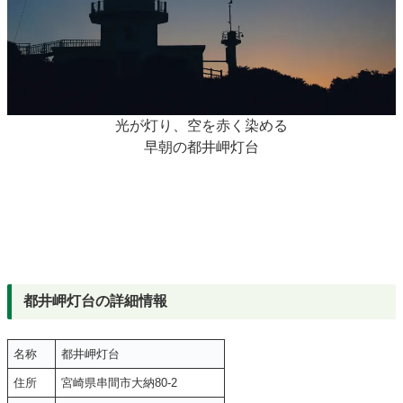
光が灯り、空を赤く染める
早朝の都井岬灯台
都井岬灯台の詳細情報
名称
都井岬灯台
住所
宮崎県串間市大納80-2