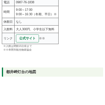
電話
0987-76-1838
9:00～17:00
時間
9:00～16:30（冬期、平日）※
休館日
なし
入館料
大人300円、小学生以下無料
公式サイト
リンク
※※
※入館は閉館15分前まで
※※串間市観光物産協会
都井岬灯台の地図