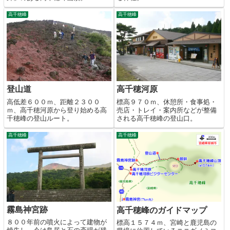
高千穂峰
高千穂峰
登山道
高千穂河原
高低差６００ｍ、距離２３００
標高９７０ｍ、休憩所・食事処・
ｍ、高千穂河原から登り始める高
売店・トレイ・案内所などが整備
千穂峰の登山ルート。
される高千穂峰の登山口。
高千穂峰
高千穂峰
霧島神宮跡
高千穂峰のガイドマップ
８００年前の噴火によって建物が
標高１５７４ｍ、宮崎と鹿児島の