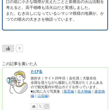
口の底に小さな噴煙が見えたことと新燃岳の火山活動を
考えると、高千穂峰も活火山だと実感しました。
また、むき出しになっているシマシマ模様の地層が、か
つての噴火の大きさを物語っています。
0
この記事を書いた人
たびる
旅好き｜サイト20年目｜会社員｜大阪在住
全国を巡りながら撮影した写真がたくさんある
ので観光案内や登山ガイドを作っています。
■お気に入り写真集（
風景編
｜
生き物編
｜
建造物
編
｜
山岳編
）