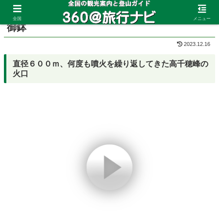
ホーム
宮崎県
高千穂峰
全国
メニュー
御鉢
2023.12.16
直径６００ｍ、何度も噴火を繰り返してきた高千穂峰の
火口