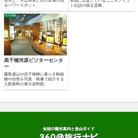
焼失し、今は鳥居と石の斎場が残
県境に位置しているニニギノミコ
るパワースポット。
ト伝説の残る霊峰。
高千穂峰
高千穂河原ビジターセンタ
ー
霧島連山や高千穂峰に暮らす動植
物や自然を写真・映像で紹介する
入館無料の展示資料館。