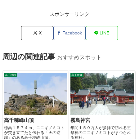
スポンサーリンク
X
Facebook
LINE
周辺の関連記事
おすすめスポット
高千穂峰
高千穂峰
高千穂峰山頂
霧島神宮
標高１５７４ｍ、ニニギノミコト
年間１５０万人が参拝で訪れる主
が突き立てたと伝わる「天の逆
祭神のニニギノミコトがまつられ
鉾」のある高千穂峰山頂。
る神社。