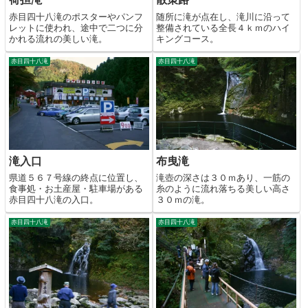
赤目四十八滝のポスターやパンフ
随所に滝が点在し、滝川に沿って
レットに使われ、途中で二つに分
整備されている全長４ｋｍのハイ
かれる流れの美しい滝。
キングコース。
赤目四十八滝
赤目四十八滝
滝入口
布曳滝
県道５６７号線の終点に位置し、
滝壺の深さは３０ｍあり、一筋の
食事処・お土産屋・駐車場がある
糸のように流れ落ちる美しい高さ
赤目四十八滝の入口。
３０ｍの滝。
赤目四十八滝
赤目四十八滝