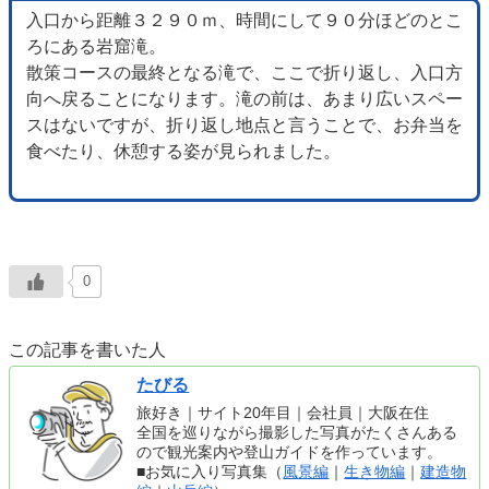
入口から距離３２９０ｍ、時間にして９０分ほどのとこ
ろにある岩窟滝。
散策コースの最終となる滝で、ここで折り返し、入口方
向へ戻ることになります。滝の前は、あまり広いスペー
スはないですが、折り返し地点と言うことで、お弁当を
食べたり、休憩する姿が見られました。
0
この記事を書いた人
たびる
旅好き｜サイト20年目｜会社員｜大阪在住
全国を巡りながら撮影した写真がたくさんある
ので観光案内や登山ガイドを作っています。
■お気に入り写真集（
風景編
｜
生き物編
｜
建造物