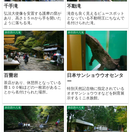
千手滝
不動滝
弘法大使像を安置する護摩の窟が
滝壺も良く見えるビュースポット
あり、高さ１５ｍから手を開いた
となっている不動明王にちなんで
ように落ちる滝。
名付けられた滝。
赤目四十八滝
赤目四十八滝
百畳岩
日本サンショウウオセンタ
ー
茶店があり、休憩所となっている
畳１００帖ほどの一枚岩があるこ
特別天然記念物に指定されている
とから名付けられた場所。
オオサンショウウオなどを飼育展
示するミニ水族館。
赤目四十八滝
赤目四十八滝