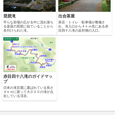
琵琶滝
出合茶屋
平らな岩場の広がる中に流れ落ち
茶店・トイレ・駐車場が整備さ
る楽器の琵琶に似ていることから
れ、滝入口から４ｋｍ先にある赤
名付けられた滝。
目四十八滝の反対側の入口。
赤目四十八滝
赤目四十八滝のガイドマッ
プ
日本の滝百選に選ばれている長さ
４ｋｍに渡って大小２０の滝が点
在している渓谷。