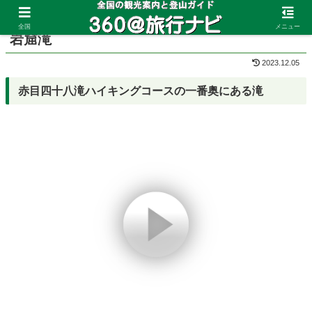
ホーム
三重県
赤目四十八滝
全国
メニュー
岩窟滝
2023.12.05
赤目四十八滝ハイキングコースの一番奥にある滝