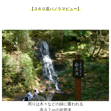
【３６０度パノラマビュー】
周りは木々などの緑に覆われる
高さ７ｍの岩窟滝