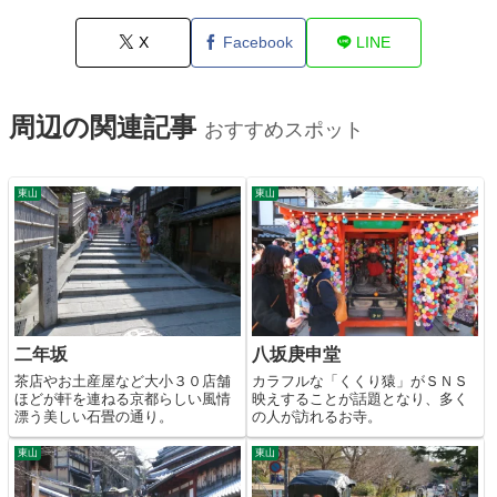
X
Facebook
LINE
周辺の関連記事
おすすめスポット
東山
東山
二年坂
八坂庚申堂
茶店やお土産屋など大小３０店舗
カラフルな「くくり猿」がＳＮＳ
ほどが軒を連ねる京都らしい風情
映えすることが話題となり、多く
漂う美しい石畳の通り。
の人が訪れるお寺。
東山
東山