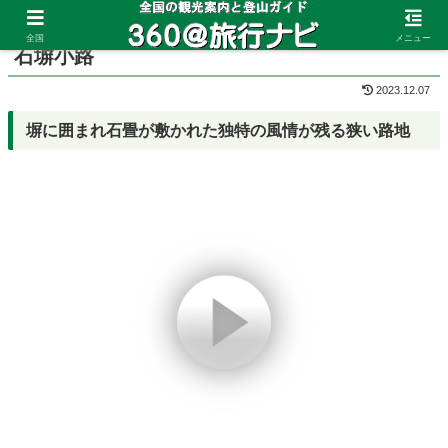
ホーム
京都府
東山
全国
メニュー
石塀小路
2023.12.07
塀に囲まれ石畳が敷かれた独特の風情が残る狭い路地