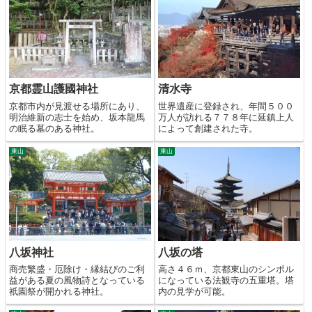
京都霊山護國神社
清水寺
京都市内が見渡せる場所にあり、
世界遺産に登録され、年間５００
明治維新の志士を始め、坂本龍馬
万人が訪れる７７８年に延鎮上人
の眠る墓のある神社。
によって創建された寺。
東山
東山
八坂神社
八坂の塔
商売繁盛・厄除け・縁結びのご利
高さ４６ｍ、京都東山のシンボル
益がある夏の風物詩となっている
になっている法観寺の五重塔。塔
祇園祭が開かれる神社。
内の見学が可能。