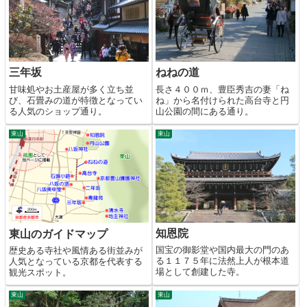
三年坂
ねねの道
甘味処やお土産屋が多く立ち並
長さ４００ｍ、豊臣秀吉の妻「ね
び、石畳みの道が特徴となってい
ね」から名付けられた高台寺と円
る人気のショップ通り。
山公園の間にある通り。
東山
東山
知恩院
東山のガイドマップ
国宝の御影堂や国内最大の門のあ
歴史ある寺社や風情ある街並みが
る１１７５年に法然上人が根本道
人気となっている京都を代表する
場として創建した寺。
観光スポット。
東山
東山