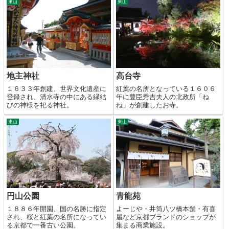
東山
東山
地主神社
高台寺
１６３３年創建、世界文化遺産に
紅葉の名所となっている１６０６
登録され、清水寺の中にある縁結
年に豊臣秀吉夫人の北政所「ね
びの神様を祀る神社。
ね」が創建したお寺。
東山
東山
円山公園
青龍苑
１８８６年開園、国の名勝に指定
よーじや・井筒八ツ橋本舗・有喜
され、桜と紅葉の名所になってい
屋など京都ブランドのショップが
る京都で一番古い公園。
集まる商業施設。