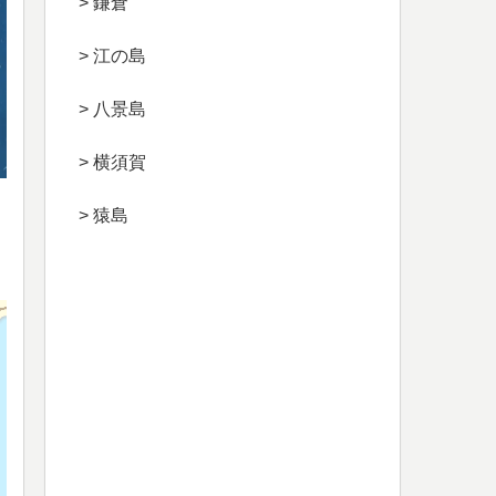
> 鎌倉
> 江の島
> 八景島
> 横須賀
> 猿島