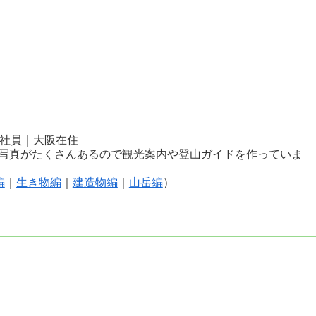
会社員｜大阪在住
写真がたくさんあるので観光案内や登山ガイドを作っていま
編
｜
生き物編
｜
建造物編
｜
山岳編
）