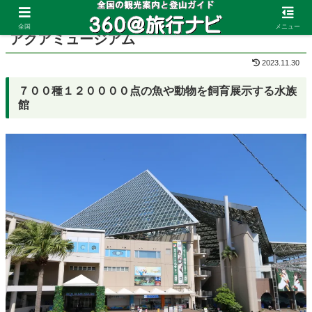
ホーム
神奈川県
八景島
全国
メニュー
アクアミュージアム
2023.11.30
７００種１２００００点の魚や動物を飼育展示する水族
館