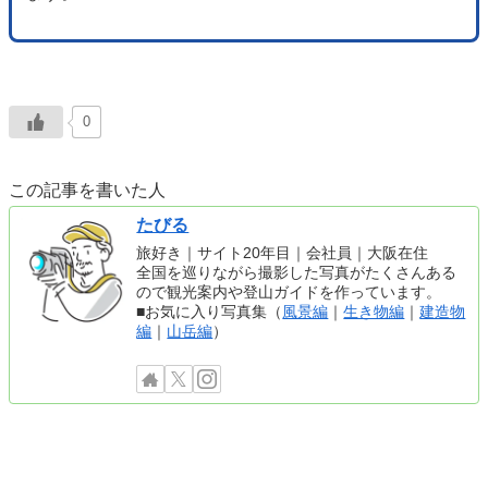
0
この記事を書いた人
たびる
旅好き｜サイト20年目｜会社員｜大阪在住
全国を巡りながら撮影した写真がたくさんある
ので観光案内や登山ガイドを作っています。
■お気に入り写真集（
風景編
｜
生き物編
｜
建造物
編
｜
山岳編
）