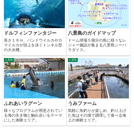
ドルフィンファンタジー
八景島のガイドマップ
長さ１６ｍ、バンドウイルカやカ
ドーム球場５個分の島に様々なレ
マイルカが頭上を泳ぐトンネル型
ジャー施設が集まる八景島シーパ
の大水槽。
ラダイス。
八景島
八景島
ふれあいラグーン
うみファーム
様々なプログラムが用意されてい
気軽に魚釣りが楽しめ、釣り上げ
る海の生き物と触れ合いをテーマ
た魚はその場で調理して食べる海
にした体験エリア。
上の体験エリア。