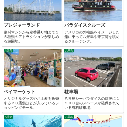
プレジャーランド
パラダイスクルーズ
絶叫マシンから定番乗り物まで１
アメリカの外輪船をイメージした
５種類のアトラクションが楽しめ
船に乗って八景島や東京湾を眺め
る遊園地。
るクルージング。
八景島
八景島
ベイマーケット
駐車場
オリジナルグッズやお土産を販売
八景島シーパラダイスの対岸に１
する２０店舗ほどが入っているシ
５００台のスペースが確保されて
ョッピングモール。
いる有料駐車場。
八景島
八景島