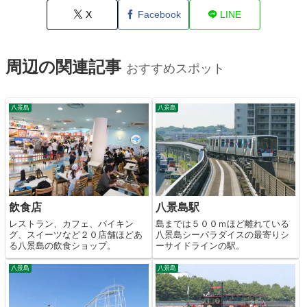
X
Facebook
LINE
周辺の関連記事
おすすめスポット
八景島
八景島
飲食店
八景島駅
レストラン、カフェ、バイキン
島までは５００ｍほど離れている
グ、スイーツなど２０店舗ほどあ
八景島シーパラダイスの最寄りシ
る八景島の飲食ショップ。
ーサイドラインの駅。
八景島
八景島