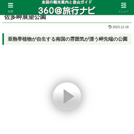
ホーム
鹿児島県
佐多岬
全国
メニュー
佐多岬展望公園
2023.12.18
亜熱帯植物が自生する南国の雰囲気が漂う岬先端の公園