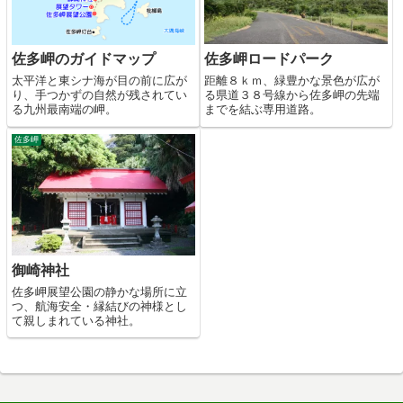
佐多岬ロードパーク
佐多岬のガイドマップ
距離８ｋｍ、緑豊かな景色が広が
太平洋と東シナ海が目の前に広が
る県道３８号線から佐多岬の先端
り、手つかずの自然が残されてい
までを結ぶ専用道路。
る九州最南端の岬。
佐多岬
御崎神社
佐多岬展望公園の静かな場所に立
つ、航海安全・縁結びの神様とし
て親しまれている神社。