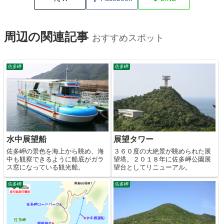
周辺の関連記事
おすすめスポット
佐多岬
佐多岬
水中展望船
展望タワー
佐多岬の景色を海上から眺め、海
３６０度の大絶景が眺められた展
中も観察できるように船底がガラ
望塔。２０１８年に佐多岬公園展
ス窓になっている観光船。
望台としてリニューアル。
佐多岬
佐多岬