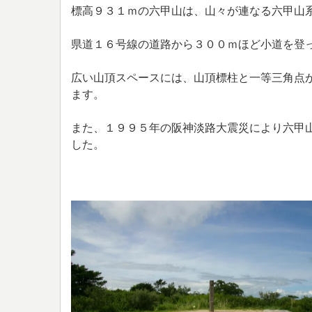
標高９３１ｍの六甲山は、山々が連なる六甲山
県道１６号線の道路から３００ｍほど小道を登
広い山頂スペースには、山頂標柱と一等三角点
ます。
また、１９９５年の阪神淡路大震災により六甲山
した。