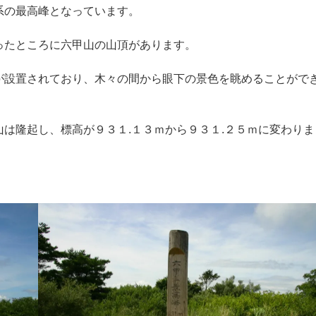
系の最高峰となっています。
ったところに六甲山の山頂があります。
が設置されており、木々の間から眼下の景色を眺めることがで
は隆起し、標高が９３１.１３ｍから９３１.２５ｍに変わりま