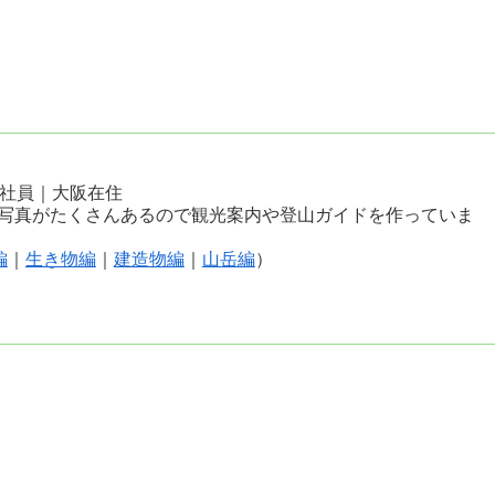
会社員｜大阪在住
写真がたくさんあるので観光案内や登山ガイドを作っていま
編
｜
生き物編
｜
建造物編
｜
山岳編
）