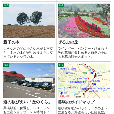
美瑛
美瑛
親子の木
ぜるぶの丘
大きな木の間に小さい木が１本立
ラベンダー・パンジー・ひまわり
ち、３本の木が寄り添うように立
等の花畑が楽しめる大自然の中に
っているカシワの木。
ある花の観光スポット。
美瑛
美瑛
道の駅びえい「丘のくら」
美瑛のガイドマップ
美瑛駅前に位置し、レストラン・
畑や牧草地がパッチワークのよう
お土産ショップ・２４時間トイ
に連なる北海道らしい丘陵風景が