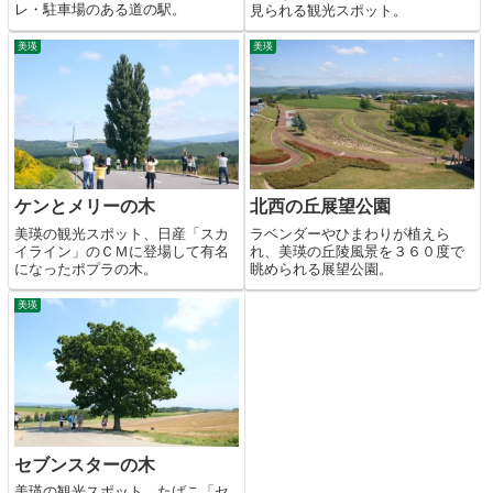
レ・駐車場のある道の駅。
見られる観光スポット。
美瑛
美瑛
ケンとメリーの木
北西の丘展望公園
美瑛の観光スポット、日産「スカ
ラベンダーやひまわりが植えら
イライン」のＣＭに登場して有名
れ、美瑛の丘陵風景を３６０度で
になったポプラの木。
眺められる展望公園。
美瑛
セブンスターの木
美瑛の観光スポット、たばこ「セ