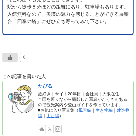
駅から徒歩５分ほどの距離にあり、駐車場もあります。
入館無料なので、美瑛の魅力を感じることができる展望
台「四季の塔」にぜひ立ち寄ってみて下さい。
0
この記事を書いた人
たびる
旅好き｜サイト20年目｜会社員｜大阪在住
全国を巡りながら撮影した写真がたくさんある
ので観光案内や登山ガイドを作っています。
■お気に入り写真集（
風景編
｜
生き物編
｜
建造物
編
｜
山岳編
）