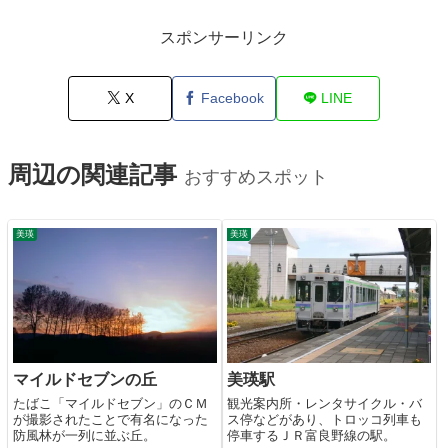
スポンサーリンク
X
Facebook
LINE
周辺の関連記事
おすすめスポット
美瑛
美瑛
マイルドセブンの丘
美瑛駅
たばこ「マイルドセブン」のＣＭ
観光案内所・レンタサイクル・バ
が撮影されたことで有名になった
ス停などがあり、トロッコ列車も
防風林が一列に並ぶ丘。
停車するＪＲ富良野線の駅。