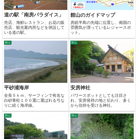
道の駅「南房パラダイス」
館山のガイドマップ
売店、海鮮レストラン、お花の販
房総半島の先端に位置し、南国の
売店、観光案内所などを併設して
雰囲気が漂っているレジャースポ
いる道の駅。
ット。
館山
館山
平砂浦海岸
安房神社
全長５ｋｍ、サーフィンで有名な
パワースポットとしても注目さ
白砂青松１００選に選ばれる弓な
れ、安房発祥の地と伝わり、多く
りに続く海岸線。
から信仰を受ける神社。
館山
館山