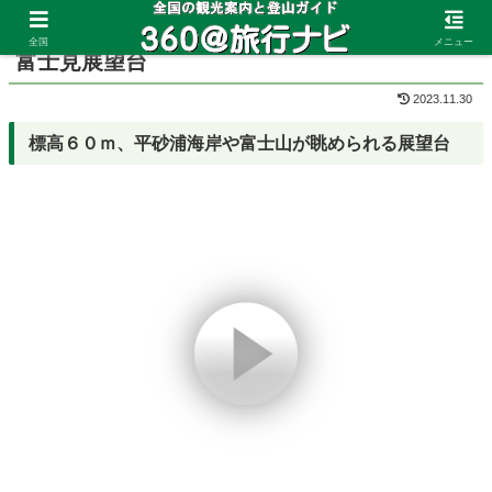
ホーム
千葉県
館山
全国
メニュー
富士見展望台
2023.11.30
標高６０ｍ、平砂浦海岸や富士山が眺められる展望台