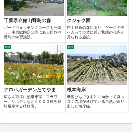
千葉県立館山野鳥の森
クジャク園
バードウォッチングコースを完備
館山野鳥の森にあり、ゲージの中
し、南房総国定公園にある自然や
へ入って自然に近い状態の孔雀が
野鳥の学習施設。
見られる施設。
館山
館山
アロハガーデンたてやま
根本海岸
広さ４万坪に熱帯果実、フラワ
磯遊びもできる沖に向かって真っ
ー、サボテンなど５０００種を栽
直ぐ岩場が延びている自然が造り
培展示する植物園。
出した海岸線。