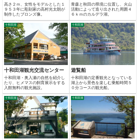
高さ２ｍ、女性をモデルとした１
青森と秋田の県境に位置し、火山
９５３年に彫刻家の高村光太朗が
活動によって造り出された周囲４
制作したブロンズ像。
６ｋｍのカルデラ湖。
十和田湖
十和田湖
十和田湖観光交流センター
遊覧船
十和田湖・奥入瀬の自然を紹介し
十和田湖の定番観光となっている
たり、ヒメマスの飼育展示をする
湖上から景色を楽しむ乗船時間５
入館無料の観光施設。
０分コースの観光船。
十和田湖
十和田湖