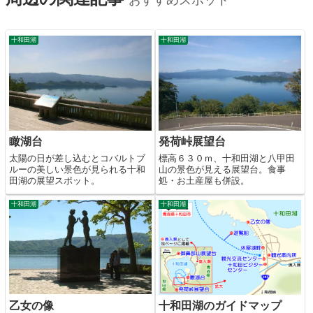
十和田湖
十和田湖
瞰湖台
発荷峠展望台
太陽の日が差し込むとコバルトブ
標高６３０ｍ、十和田湖と八甲田
ルーの美しい景色が見られる十和
山の景色が見える展望台。食事
田湖の展望スポット。
処・お土産屋も併設。
十和田湖
十和田湖
乙女の像
十和田湖のガイドマップ