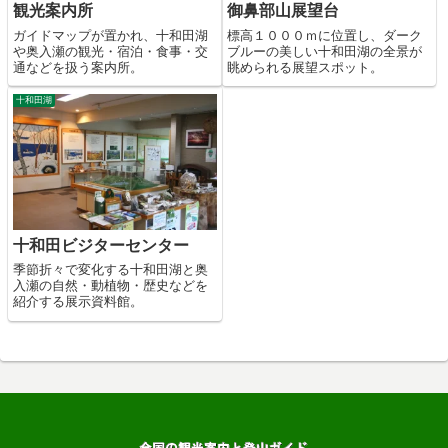
観光案内所
御鼻部山展望台
ガイドマップが置かれ、十和田湖
標高１０００ｍに位置し、ダーク
や奥入瀬の観光・宿泊・食事・交
ブルーの美しい十和田湖の全景が
通などを扱う案内所。
眺められる展望スポット。
十和田湖
十和田ビジターセンター
季節折々で変化する十和田湖と奥
入瀬の自然・動植物・歴史などを
紹介する展示資料館。