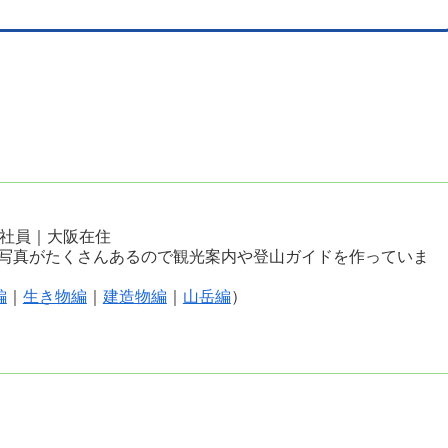
会社員｜大阪在住
写真がたくさんあるので観光案内や登山ガイドを作っていま
編
｜
生き物編
｜
建造物編
｜
山岳編
）