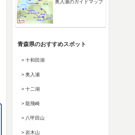
奥入瀬のガイドマップ
青森県のおすすめスポット
> 十和田湖
> 奥入瀬
> 十二湖
> 龍飛崎
> 八甲田山
> 岩木山