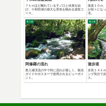
７ｋｍほど離れている子ノ口と休屋を結
落差１０ｍ
び、十和田湖の雄大な景色を眺める遊覧コ
が段々にな
ース。
滝。
奥入瀬
奥入瀬
阿修羅の流れ
遊歩道
奥入瀬渓流の中で特に流れが激しく、観光
全長１４ｋ
ガイドやポスターで使用されるビューポイ
ング気分で
ント。
ス。