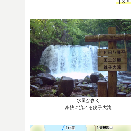
【３６
水量が多く
豪快に流れる銚子大滝