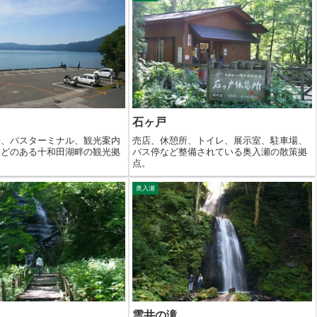
石ヶ戸
場、バスターミナル、観光案内
売店、休憩所、トイレ、展示室、駐車場、
などのある十和田湖畔の観光拠
バス停など整備されている奥入瀬の散策拠
点。
奥入瀬
雲井の滝