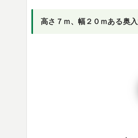
高さ７ｍ、幅２０ｍある奥入