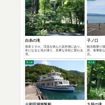
白糸の滝
子ノ口
落差１０ｍ、渓流を挟んだ反対側にあり、
観光船乗り
冬になると滝が凍り、見事な氷柱に変わる
所、食事処
滝。
点。
奥入瀬
奥入瀬
十和田湖遊覧船
九段の滝