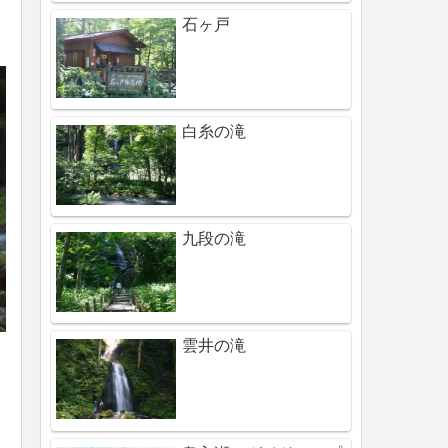
石ヶ戸
白糸の滝
九段の滝
雲井の滝