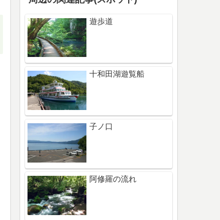
遊歩道
十和田湖遊覧船
子ノ口
阿修羅の流れ