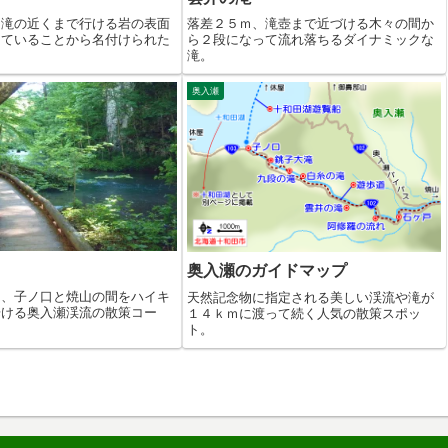
、滝の近くまで行ける岩の表面
落差２５ｍ、滝壺まで近づける木々の間か
っていることから名付けられた
ら２段になって流れ落ちるダイナミックな
滝。
奥入瀬
奥入瀬のガイドマップ
ｍ、子ノ口と焼山の間をハイキ
天然記念物に指定される美しい渓流や滝が
歩ける奥入瀬渓流の散策コー
１４ｋｍに渡って続く人気の散策スポッ
ト。