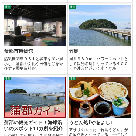
蒲郡
蒲郡
蒲郡市博物館
竹島
蒸気機関車Ｄ５１と客車を屋外展
周囲６８０ｍ、パワースポットと
示し、蒲郡の文化や民俗などを紹
して観光名所になっている４００
介する歴史資料館。
ｍの沖合に浮かぶ小さな島。
蒲郡
蒲郡
蒲郡の観光ガイド！海岸沿
うどん処｢やをよし｣
いのスポット11カ所を紹介
アサリの入った「竹島うどん」が
名物料理となっている、手打ちう
目の前に開放感のある三河湾が広