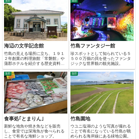
蒲郡
蒲郡
海辺の文学記念館
竹島ファンタジー館
竹島の見える場所に立ち、１９１
珍スポットとして知られている５
２年創業の料理旅館「常磐館」や
５００万個の貝を使ったファンタ
蒲郡ホテルを紹介する歴史資料
ジックな世界観の観光施設。
館。
蒲郡
蒲郡
食事処｢とまりん｣
竹島園地
新鮮な地魚や焼き魚などを販売
ウユニ塩湖のような写真が撮れる
し、食堂では深海魚が食べられる
ことで有名になっている竹島が眺
ことで有名な海鮮ショップ。
められる海岸線にある緑地公園。