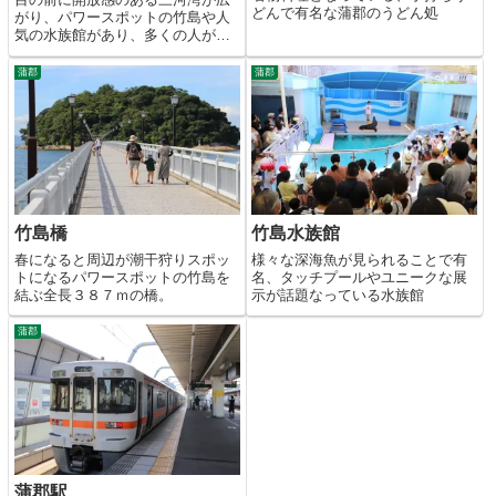
どんで有名な蒲郡のうどん処
がり、パワースポットの竹島や人
気の水族館があり、多くの人が訪
れる海辺の町。
蒲郡
蒲郡
竹島橋
竹島水族館
春になると周辺が潮干狩りスポッ
様々な深海魚が見られることで有
トになるパワースポットの竹島を
名、タッチプールやユニークな展
結ぶ全長３８７ｍの橋。
示が話題なっている水族館
蒲郡
蒲郡駅