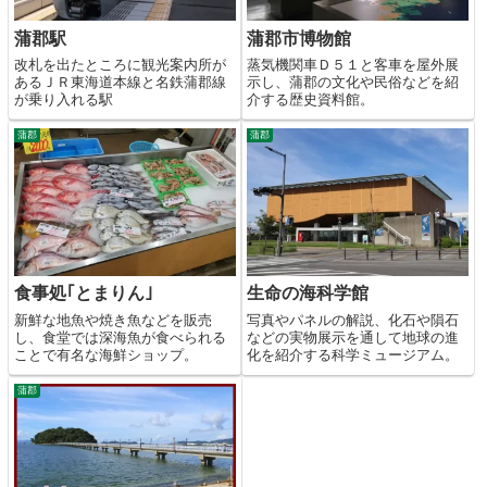
蒲郡駅
蒲郡市博物館
改札を出たところに観光案内所が
蒸気機関車Ｄ５１と客車を屋外展
あるＪＲ東海道本線と名鉄蒲郡線
示し、蒲郡の文化や民俗などを紹
が乗り入れる駅
介する歴史資料館。
蒲郡
蒲郡
食事処｢とまりん｣
生命の海科学館
新鮮な地魚や焼き魚などを販売
写真やパネルの解説、化石や隕石
し、食堂では深海魚が食べられる
などの実物展示を通して地球の進
ことで有名な海鮮ショップ。
化を紹介する科学ミュージアム。
蒲郡