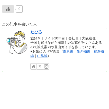
0
この記事を書いた人
たびる
旅好き｜サイト20年目｜会社員｜大阪在住
全国を巡りながら撮影した写真がたくさんある
ので観光案内や登山ガイドを作っています。
■お気に入り写真集（
風景編
｜
生き物編
｜
建造物
編
｜
山岳編
）