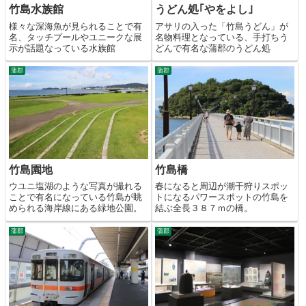
竹島水族館
うどん処｢やをよし｣
様々な深海魚が見られることで有
アサリの入った「竹島うどん」が
名、タッチプールやユニークな展
名物料理となっている、手打ちう
示が話題なっている水族館
どんで有名な蒲郡のうどん処
蒲郡
蒲郡
竹島園地
竹島橋
ウユニ塩湖のような写真が撮れる
春になると周辺が潮干狩りスポッ
ことで有名になっている竹島が眺
トになるパワースポットの竹島を
められる海岸線にある緑地公園。
結ぶ全長３８７ｍの橋。
蒲郡
蒲郡