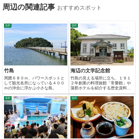
周辺の関連記事
おすすめスポット
蒲郡
蒲郡
竹島
海辺の文学記念館
周囲６８０ｍ、パワースポットと
竹島の見える場所に立ち、１９１
して観光名所になっている４００
２年創業の料理旅館「常磐館」や
ｍの沖合に浮かぶ小さな島。
蒲郡ホテルを紹介する歴史資料
館。
蒲郡
蒲郡