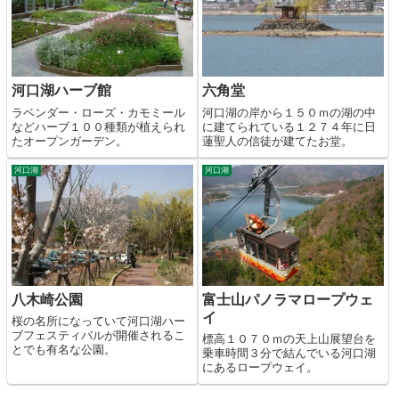
河口湖ハーブ館
六角堂
ラベンダー・ローズ・カモミール
河口湖の岸から１５０ｍの湖の中
などハーブ１００種類が植えられ
に建てられている１２７４年に日
たオープンガーデン。
蓮聖人の信徒が建てたお堂。
河口湖
河口湖
八木崎公園
富士山パノラマロープウェ
イ
桜の名所になっていて河口湖ハー
ブフェスティバルが開催されるこ
標高１０７０ｍの天上山展望台を
とでも有名な公園。
乗車時間３分で結んでいる河口湖
にあるロープウェイ。