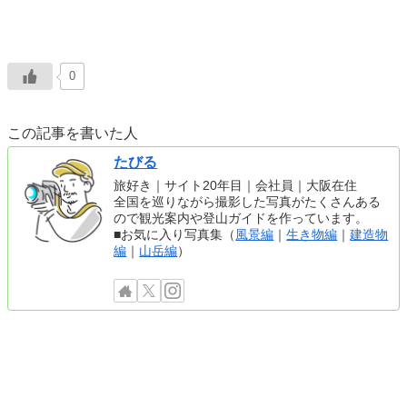
0
この記事を書いた人
たびる
旅好き｜サイト20年目｜会社員｜大阪在住
全国を巡りながら撮影した写真がたくさんある
ので観光案内や登山ガイドを作っています。
■お気に入り写真集（
風景編
｜
生き物編
｜
建造物
編
｜
山岳編
）