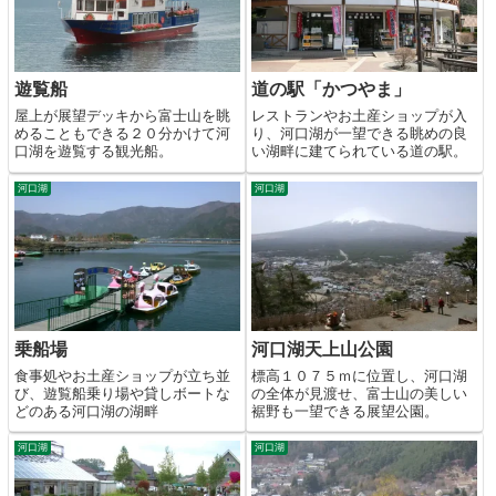
遊覧船
道の駅「かつやま」
屋上が展望デッキから富士山を眺
レストランやお土産ショップが入
めることもできる２０分かけて河
り、河口湖が一望できる眺めの良
口湖を遊覧する観光船。
い湖畔に建てられている道の駅。
河口湖
河口湖
乗船場
河口湖天上山公園
食事処やお土産ショップが立ち並
標高１０７５ｍに位置し、河口湖
び、遊覧船乗り場や貸しボートな
の全体が見渡せ、富士山の美しい
どのある河口湖の湖畔
裾野も一望できる展望公園。
河口湖
河口湖