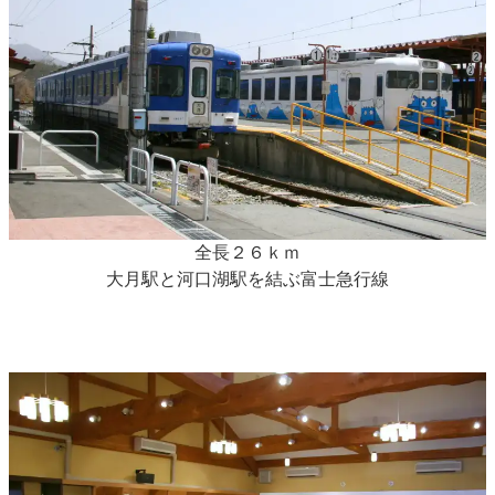
全長２６ｋｍ
大月駅と河口湖駅を結ぶ富士急行線