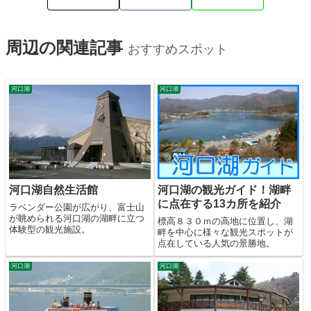
周辺の関連記事
おすすめスポット
河口湖
河口湖
河口湖自然生活館
河口湖の観光ガイド！湖畔
に点在する13カ所を紹介
ラベンダー公園が広がり、富士山
が眺められる河口湖の湖畔に立つ
標高８３０ｍの高地に位置し、湖
体験型の観光施設。
畔を中心に様々な観光スポットが
点在している人気の景勝地。
河口湖
河口湖