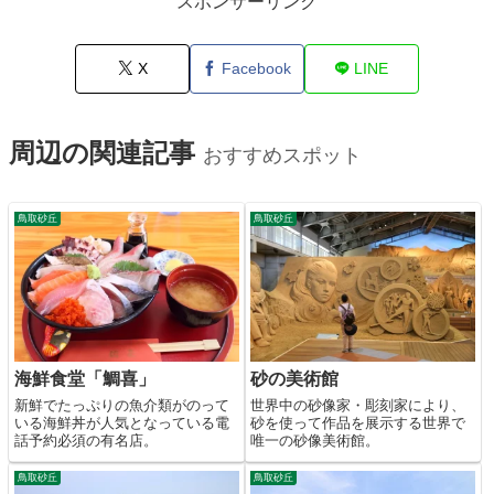
スポンサーリンク
X
Facebook
LINE
周辺の関連記事
おすすめスポット
鳥取砂丘
鳥取砂丘
海鮮食堂「鯛喜」
砂の美術館
新鮮でたっぷりの魚介類がのって
世界中の砂像家・彫刻家により、
いる海鮮丼が人気となっている電
砂を使って作品を展示する世界で
話予約必須の有名店。
唯一の砂像美術館。
鳥取砂丘
鳥取砂丘