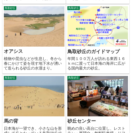
鳥取砂丘
鳥取砂丘
オアシス
鳥取砂丘のガイドマップ
植物や昆虫などが生息し、冬から
年間１００万人が訪れる東西１６
春にかけて姿を現す地下水が湧い
ｋｍに渡って日本海の海岸に広が
て造られる砂丘の水溜まり。
る国内最大の砂丘。
鳥取砂丘
鳥取砂丘
馬の背
砂丘センター
日本海が一望でき、小さな山を形
眺めの良い高台に位置し、レスト