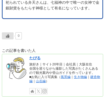
祀られている弁天さんは、七福神の中で唯一の女神で金
銀財貨をもたらす神様として有名になっています。
0
この記事を書いた人
たびる
旅好き｜サイト20年目｜会社員｜大阪在住
全国を巡りながら撮影した写真がたくさんある
ので観光案内や登山ガイドを作っています。
■お気に入り写真集（
風景編
｜
生き物編
｜
建造物
編
｜
山岳編
）