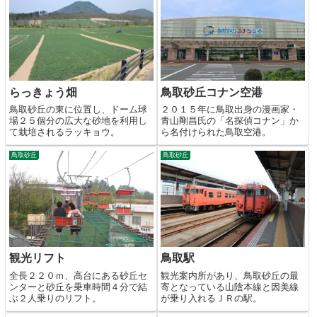
らっきょう畑
鳥取砂丘コナン空港
鳥取砂丘の東に位置し、ドーム球
２０１５年に鳥取出身の漫画家・
場２５個分の広大な砂地を利用し
青山剛昌氏の「名探偵コナン」か
て栽培されるラッキョウ。
ら名付けられた鳥取空港。
鳥取砂丘
鳥取砂丘
観光リフト
鳥取駅
全長２２０ｍ、高台にある砂丘セ
観光案内所があり、鳥取砂丘の最
ンターと砂丘を乗車時間４分で結
寄となっている山陰本線と因美線
ぶ２人乗りのリフト。
が乗り入れるＪＲの駅。