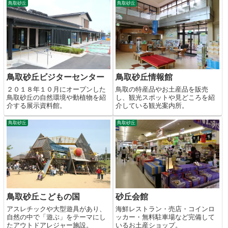
鳥取砂丘
鳥取砂丘
鳥取砂丘ビジターセンター
鳥取砂丘情報館
２０１８年１０月にオープンした
鳥取の特産品やお土産品を販売
鳥取砂丘の自然環境や動植物を紹
し、観光スポットや見どころを紹
介する展示資料館。
介している観光案内所。
鳥取砂丘
鳥取砂丘
鳥取砂丘こどもの国
砂丘会館
アスレチックや大型遊具があり、
海鮮レストラン・売店・コインロ
自然の中で「遊ぶ」をテーマにし
ッカー・無料駐車場など完備して
たアウトドアレジャー施設。
いるお土産ショップ。