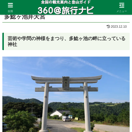
ホーム
鳥取県
鳥取砂丘
全国
メニュー
多鯰ヶ池弁天宮
2023.12.10
芸術や学問の神様をまつり、多鯰ヶ池の畔に立っている
神社