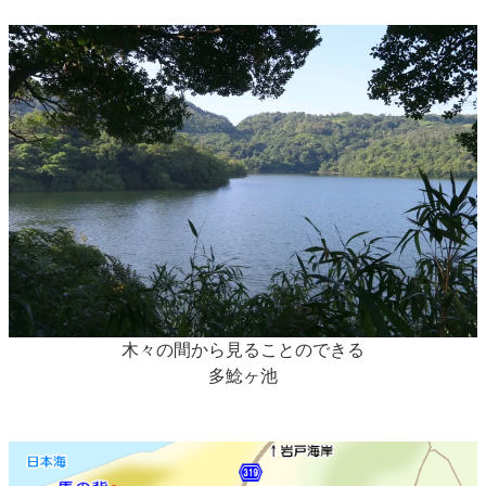
木々の間から見ることのできる
多鯰ヶ池