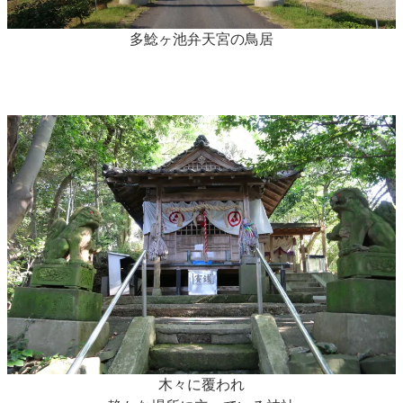
多鯰ヶ池弁天宮の鳥居
木々に覆われ