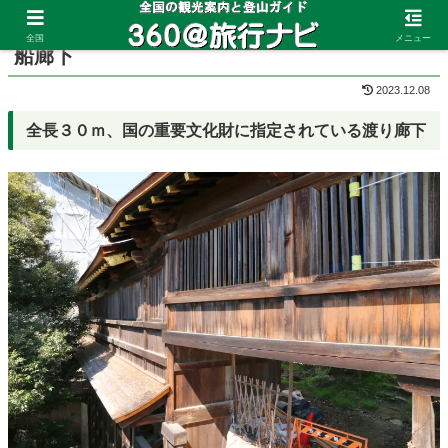
ホーム
滋賀県
竹生島
全国
メニュー
船廊下
2023.12.08
全長３０ｍ、国の重要文化財に指定されている渡り廊下