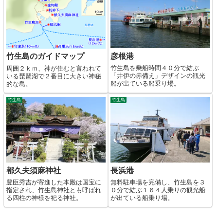
彦根港
竹生島のガイドマップ
竹生島を乗船時間４０分で結ぶ
周囲２ｋｍ、神が住むと言われて
「井伊の赤備え」デザインの観光
いる琵琶湖で２番目に大きい神秘
船が出ている船乗り場。
的な島。
竹生島
竹生島
都久夫須麻神社
長浜港
豊臣秀吉が寄進した本殿は国宝に
無料駐車場を完備し、竹生島を３
指定され、竹生島神社とも呼ばれ
０分で結ぶ１６４人乗りの観光船
る四柱の神様を祀る神社。
が出ている船乗り場。