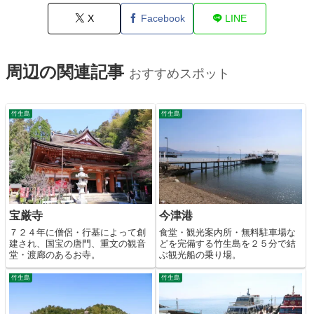
X
Facebook
LINE
周辺の関連記事
おすすめスポット
竹生島
竹生島
宝厳寺
今津港
７２４年に僧侶・行基によって創
食堂・観光案内所・無料駐車場な
建され、国宝の唐門、重文の観音
どを完備する竹生島を２５分で結
堂・渡廊のあるお寺。
ぶ観光船の乗り場。
竹生島
竹生島