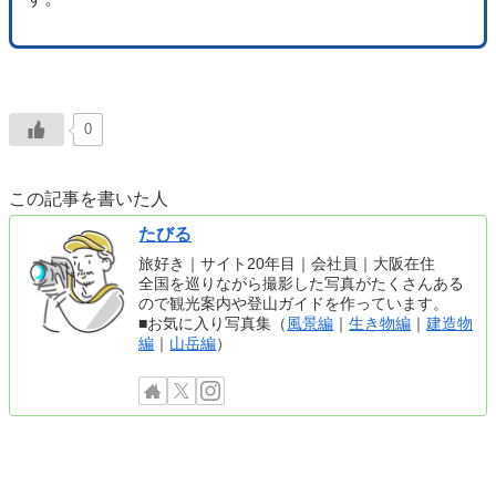
0
この記事を書いた人
たびる
旅好き｜サイト20年目｜会社員｜大阪在住
全国を巡りながら撮影した写真がたくさんある
ので観光案内や登山ガイドを作っています。
■お気に入り写真集（
風景編
｜
生き物編
｜
建造物
編
｜
山岳編
）