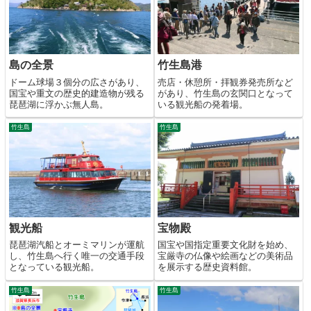
島の全景
竹生島港
ドーム球場３個分の広さがあり、
売店・休憩所・拝観券発売所など
国宝や重文の歴史的建造物が残る
があり、竹生島の玄関口となって
琵琶湖に浮かぶ無人島。
いる観光船の発着場。
竹生島
竹生島
観光船
宝物殿
琵琶湖汽船とオーミマリンが運航
国宝や国指定重要文化財を始め、
し、竹生島へ行く唯一の交通手段
宝厳寺の仏像や絵画などの美術品
となっている観光船。
を展示する歴史資料館。
竹生島
竹生島