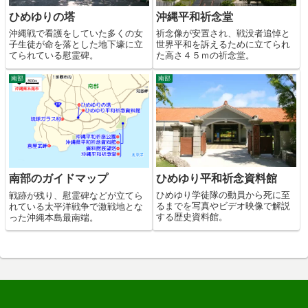
ひめゆりの塔
沖縄平和祈念堂
沖縄戦で看護をしていた多くの女
祈念像が安置され、戦没者追悼と
子生徒が命を落とした地下壕に立
世界平和を訴えるために立てられ
てられている慰霊碑。
た高さ４５ｍの祈念堂。
南部
南部
ひめゆり平和祈念資料館
南部のガイドマップ
ひめゆり学徒隊の動員から死に至
戦跡が残り、慰霊碑などが立てら
るまでを写真やビデオ映像で解説
れている太平洋戦争で激戦地とな
する歴史資料館。
った沖縄本島最南端。