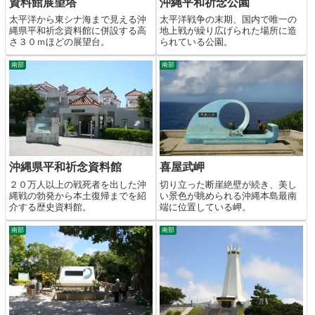
資料館展望塔
沖縄平和祈念公園
太平洋から東シナ海まで見える沖
太平洋戦争の末期、国内で唯一の
縄県平和祈念資料館に併設する高
地上戦が繰り広げられた場所に造
さ３０ｍほどの展望台。
られている公園。
南部
南部
沖縄県平和祈念資料館
喜屋武岬
２０万人以上の戦死者を出した沖
切り立った断崖絶壁が続き、美し
縄戦の勃発から本土復帰までを紹
い景色が眺められる沖縄本島最南
介する歴史資料館。
端に位置している岬。
南部
南部