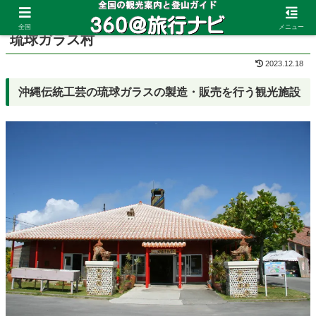
ホーム
沖縄県
南部
全国
メニュー
琉球ガラス村
2023.12.18
沖縄伝統工芸の琉球ガラスの製造・販売を行う観光施設