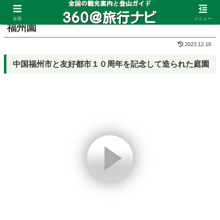
ホーム
沖縄県
那覇
全国
メニュー
福州園
2023.12.18
中国福州市と友好都市１０周年を記念して造られた庭園