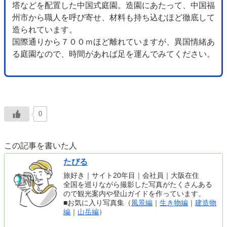
塔などを配置した中国式庭園。造園にあたって、中国福
州市から職人を呼び寄せ、材料も持ち込むほど徹底して
造られています。
国際通りから７００ｍほど離れていますが、異国情緒あ
る庭園なので、時間があれば足を運んでみてください。
0
この記事を書いた人
たびる
旅好き｜サイト20年目｜会社員｜大阪在住
全国を巡りながら撮影した写真がたくさんある
ので観光案内や登山ガイドを作っています。
■お気に入り写真集（
風景編
｜
生き物編
｜
建造物
編
｜
山岳編
）