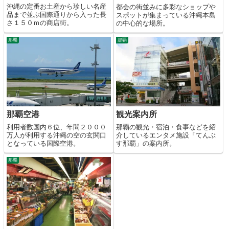
沖縄の定番お土産から珍しい名産
都会の街並みに多彩なショップや
品まで並ぶ国際通りから入った長
スポットが集まっている沖縄本島
さ１５０ｍの商店街。
の中心的な場所。
那覇
那覇
那覇空港
観光案内所
利用者数国内６位、年間２０００
那覇の観光・宿泊・食事などを紹
万人が利用する沖縄の空の玄関口
介しているエンタメ施設「てんぶ
となっている国際空港。
す那覇」の案内所。
那覇