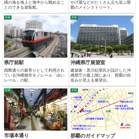
縄の海を海上と海中から眺めるこ
やげ屋などがたくさん立ち並ぶ那
とのできる遊覧船。
覇のメインストリート。
那覇
那覇
県庁前駅
沖縄県庁展望室
国際通りの最寄りとして利用され
建築家・黒川紀章氏が設計した沖
ている沖縄都市モノレール「ゆい
縄県庁の最上階にあり、那覇の街
レール」の駅。
並みが見える展望台。
那覇
那覇
市場本通り
那覇のガイドマップ