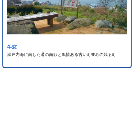
牛窓
瀬戸内海に面した港の面影と風情ある古い町並みの残る町