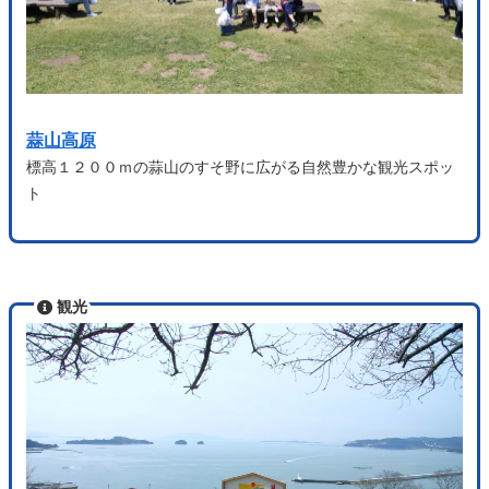
蒜山高原
標高１２００ｍの蒜山のすそ野に広がる自然豊かな観光スポッ
ト
観光