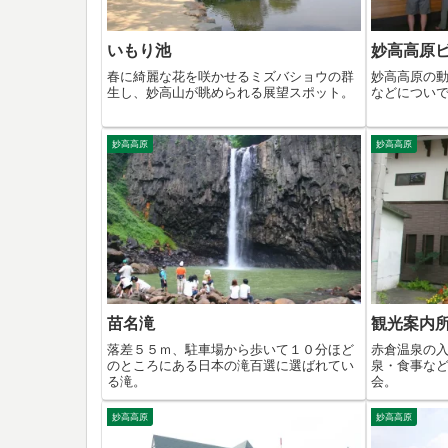
いもり池
妙高高原
春に綺麗な花を咲かせるミズバショウの群
妙高高原の
生し、妙高山が眺められる展望スポット。
などについ
妙高高原
妙高高原
苗名滝
観光案内
落差５５ｍ、駐車場から歩いて１０分ほど
赤倉温泉の
のところにある日本の滝百選に選ばれてい
泉・食事な
る滝。
会。
妙高高原
妙高高原