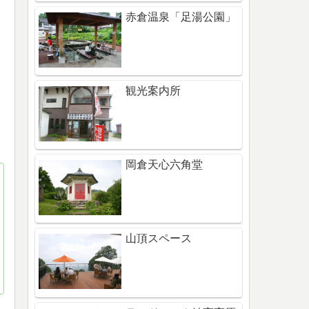
赤倉温泉「足湯公園」
観光案内所
岡倉天心六角堂
山頂スペース