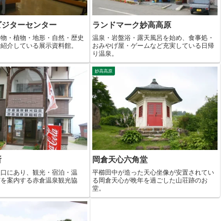
ビジターセンター
ランドマーク妙高高原
動物・植物・地形・自然・歴史
温泉・岩盤浴・露天風呂を始め、食事処・
で紹介している展示資料館。
おみやげ屋・ゲームなど充実している日帰
り温泉。
妙高高原
所
岡倉天心六角堂
入口にあり、観光・宿泊・温
平櫛田中が造った天心坐像が安置されてい
どを案内する赤倉温泉観光協
る岡倉天心が晩年を過ごした山荘跡のお
堂。