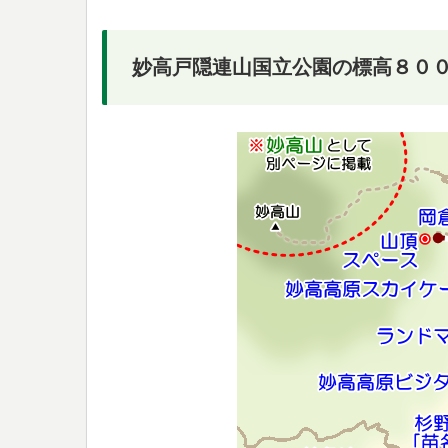
妙高戸隠連山国立公園の標高８０