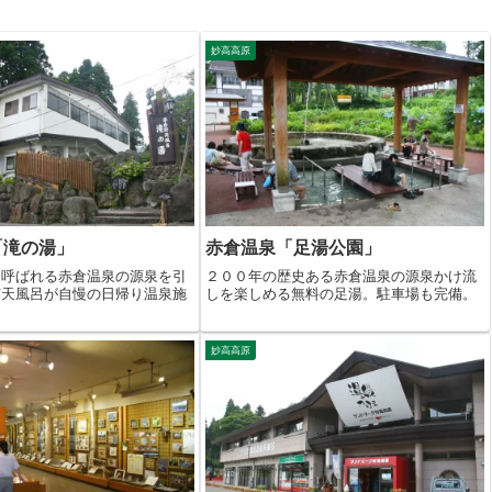
妙高高原
「滝の湯」
赤倉温泉「足湯公園」
と呼ばれる赤倉温泉の源泉を引
２００年の歴史ある赤倉温泉の源泉かけ流
露天風呂が自慢の日帰り温泉施
しを楽しめる無料の足湯。駐車場も完備。
妙高高原