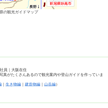
原の観光ガイドマップ
会社員｜大阪在住
写真がたくさんあるので観光案内や登山ガイドを作っていま
編
｜
生き物編
｜
建造物編
｜
山岳編
）