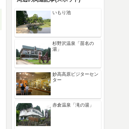
いもり池
杉野沢温泉「苗名の
湯」
妙高高原ビジターセン
ター
赤倉温泉「滝の湯」