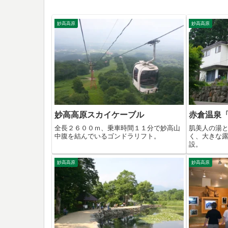
妙高高原
妙高高原
妙高高原スカイケーブル
赤倉温泉
全長２６００ｍ、乗車時間１１分で妙高山
肌美人の湯
中腹を結んでいるゴンドラリフト。
く、大きな
設。
妙高高原
妙高高原