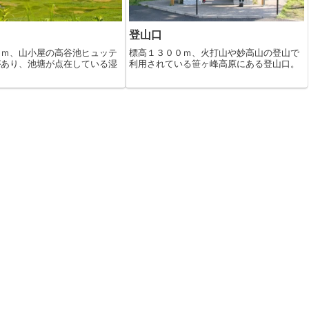
登山口
０ｍ、山小屋の高谷池ヒュッテ
標高１３００ｍ、火打山や妙高山の登山で
があり、池塘が点在している湿
利用されている笹ヶ峰高原にある登山口。