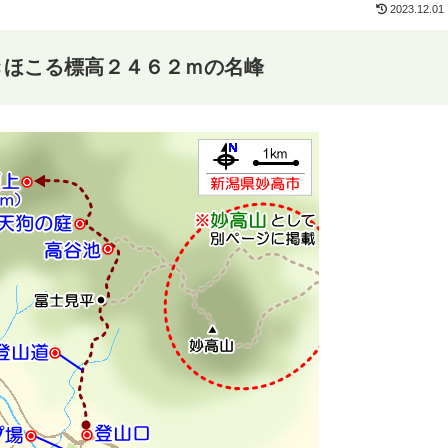
2023.12.01
きほこる標高２４６２ｍの名峰