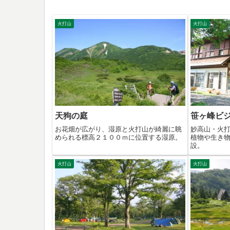
火打山
火打山
天狗の庭
笹ヶ峰ビ
お花畑が広がり、湿原と火打山が綺麗に眺
妙高山・火
められる標高２１００ｍに位置する湿原。
植物や生き
設。
火打山
火打山