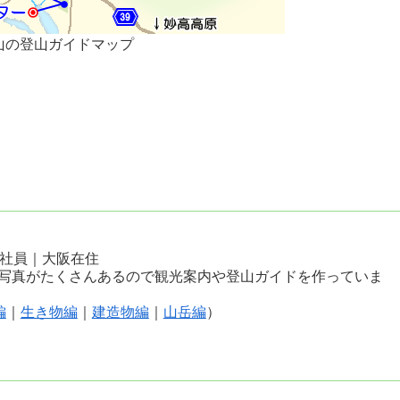
山の登山ガイドマップ
会社員｜大阪在住
写真がたくさんあるので観光案内や登山ガイドを作っていま
編
｜
生き物編
｜
建造物編
｜
山岳編
）