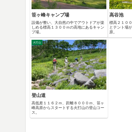
笹ヶ峰キャンプ場
高谷池
設備が整い、大自然の中でアウトドアが楽
標高２１０
しめる標高１３００ｍの高地にあるキャン
とテント場
プ場。
原。
火打山
登山道
高低差１１６２ｍ、距離８０００ｍ、笹ヶ
峰高原からスタートする火打山の登山コー
ス。