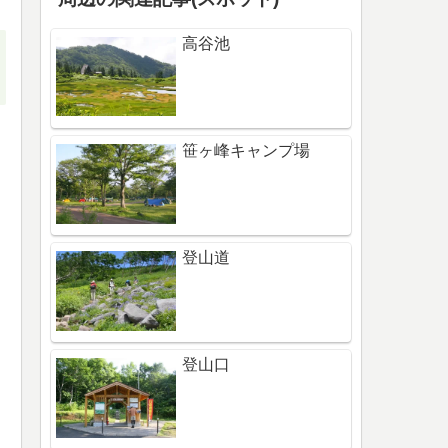
高谷池
笹ヶ峰キャンプ場
登山道
登山口