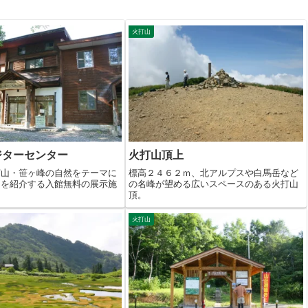
火打山
ジターセンター
火打山頂上
打山・笹ヶ峰の自然をテーマに
標高２４６２ｍ、北アルプスや白馬岳など
物を紹介する入館無料の展示施
の名峰が望める広いスペースのある火打山
頂。
火打山