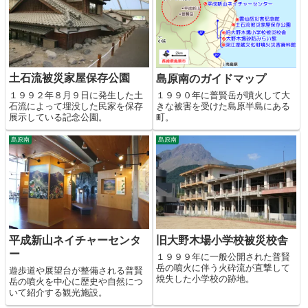
土石流被災家屋保存公園
島原南のガイドマップ
１９９２年８月９日に発生した土
１９９０年に普賢岳が噴火して大
石流によって埋没した民家を保存
きな被害を受けた島原半島にある
展示している記念公園。
町。
島原南
島原南
平成新山ネイチャーセンタ
旧大野木場小学校被災校舎
ー
１９９９年に一般公開された普賢
岳の噴火に伴う火砕流が直撃して
遊歩道や展望台が整備される普賢
焼失した小学校の跡地。
岳の噴火を中心に歴史や自然につ
いて紹介する観光施設。