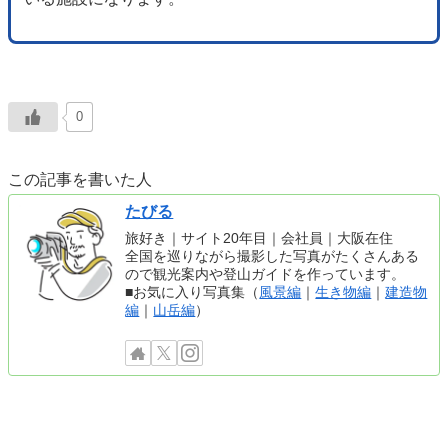
0
この記事を書いた人
たびる
旅好き｜サイト20年目｜会社員｜大阪在住
全国を巡りながら撮影した写真がたくさんある
ので観光案内や登山ガイドを作っています。
■お気に入り写真集（
風景編
｜
生き物編
｜
建造物
編
｜
山岳編
）