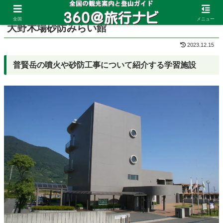
ホーム
長崎県
島原南
全国
メニュー
大野木場砂防みらい館
2023.12.15
普賢岳の噴火や砂防工事について紹介する学習施設