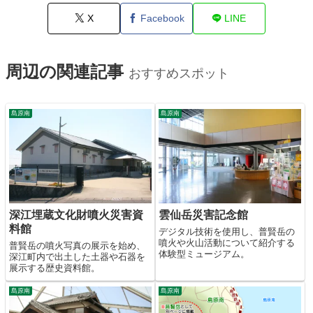
X
Facebook
LINE
周辺の関連記事
おすすめスポット
島原南
島原南
深江埋蔵文化財噴火災害資
雲仙岳災害記念館
料館
デジタル技術を使用し、普賢岳の
噴火や火山活動について紹介する
普賢岳の噴火写真の展示を始め、
体験型ミュージアム。
深江町内で出土した土器や石器を
展示する歴史資料館。
島原南
島原南