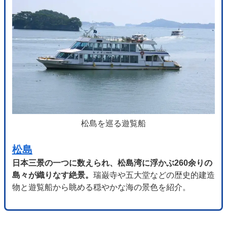
松島を巡る遊覧船
松島
日本三景の一つに数えられ、松島湾に浮かぶ260余りの
島々が織りなす絶景。
瑞巌寺や五大堂などの歴史的建造
物と遊覧船から眺める穏やかな海の景色を紹介。