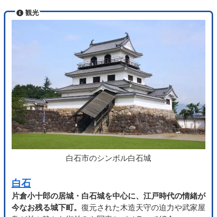
観光
白石市のシンボル白石城
白石
片倉小十郎の居城・白石城を中心に、江戸時代の情緒が
今なお残る城下町。
復元された木造天守の迫力や武家屋