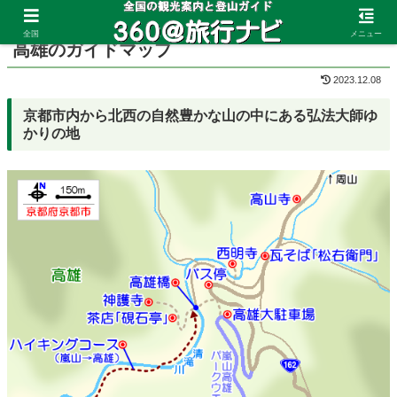
ホーム
京都府
高雄
全国
メニュー
高雄のガイドマップ
2023.12.08
京都市内から北西の自然豊かな山の中にある弘法大師ゆ
かりの地