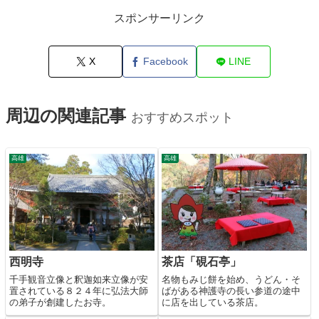
スポンサーリンク
X
Facebook
LINE
周辺の関連記事
おすすめスポット
高雄
高雄
西明寺
茶店「硯石亭」
千手観音立像と釈迦如来立像が安
名物もみじ餅を始め、うどん・そ
置されている８２４年に弘法大師
ばがある神護寺の長い参道の途中
の弟子が創建したお寺。
に店を出している茶店。