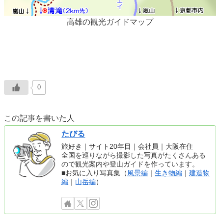
高雄の観光ガイドマップ
0
この記事を書いた人
たびる
旅好き｜サイト20年目｜会社員｜大阪在住
全国を巡りながら撮影した写真がたくさんある
ので観光案内や登山ガイドを作っています。
■お気に入り写真集（
風景編
｜
生き物編
｜
建造物
編
｜
山岳編
）