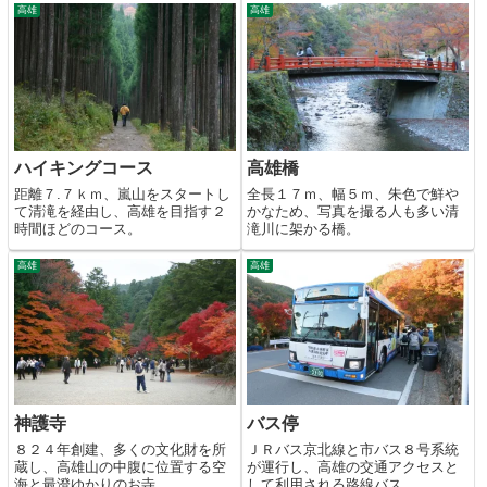
高雄
高雄
ハイキングコース
高雄橋
距離７.７ｋｍ、嵐山をスタートし
全長１７ｍ、幅５ｍ、朱色で鮮や
て清滝を経由し、高雄を目指す２
かなため、写真を撮る人も多い清
時間ほどのコース。
滝川に架かる橋。
高雄
高雄
神護寺
バス停
８２４年創建、多くの文化財を所
ＪＲバス京北線と市バス８号系統
蔵し、高雄山の中腹に位置する空
が運行し、高雄の交通アクセスと
海と最澄ゆかりのお寺。
して利用される路線バス。