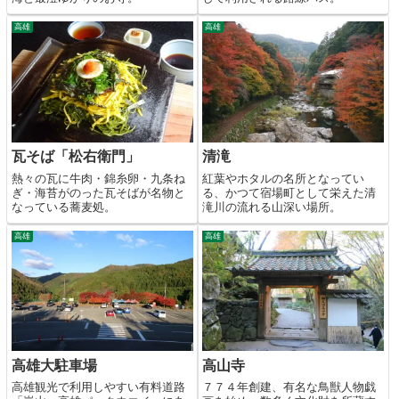
高雄
高雄
瓦そば「松右衛門」
清滝
熱々の瓦に牛肉・錦糸卵・九条ね
紅葉やホタルの名所となってい
ぎ・海苔がのった瓦そばが名物と
る、かつて宿場町として栄えた清
なっている蕎麦処。
滝川の流れる山深い場所。
高雄
高雄
高雄大駐車場
高山寺
高雄観光で利用しやすい有料道路
７７４年創建、有名な鳥獣人物戯