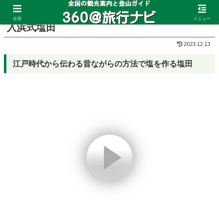
ホーム
香川県
宇多津
全国
メニュー
入浜式塩田
2023.12.13
江戸時代から伝わる昔ながらの方法で塩を作る塩田