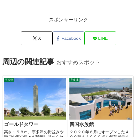
スポンサーリンク
X
Facebook
LINE
周辺の関連記事
おすすめスポット
宇多津
宇多津
ゴールドタワー
四国水族館
高さ１５８ｍ、宇多津の街並みや
２０２０年６月にオープンした４
瀬戸内海の島々が綺麗に眺められ
００種１４０００点を飼育展示す