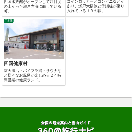
コインロッカーとコンビニなどが
四国水族館がオープンして注目度
あり、瀬戸大橋線と予讃線が乗り
の上がった瀬戸内海に面している
入れているＪＲの駅。
町。
宇多津
四国健康村
露天風呂・バイブラ湯・サウナな
ど様々なお風呂が楽しめる２４時
間営業の健康ランド。