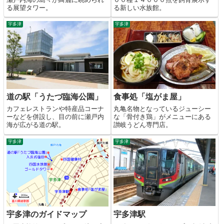
る展望タワー。
る新しい水族館。
宇多津
宇多津
道の駅「うたづ臨海公園」
食事処「塩がま屋」
カフェレストランや特産品コーナ
丸亀名物となっているジューシー
ーなどを併設し、目の前に瀬戸内
な「骨付き鶏」がメニューにある
海が広がる道の駅。
讃岐うどん専門店。
宇多津
宇多津
宇多津駅
宇多津のガイドマップ