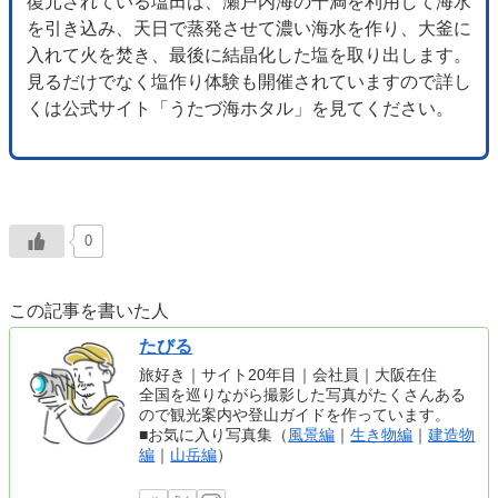
復元されている塩田は、瀬戸内海の干満を利用して海水
を引き込み、天日で蒸発させて濃い海水を作り、大釜に
入れて火を焚き、最後に結晶化した塩を取り出します。
見るだけでなく塩作り体験も開催されていますので詳し
くは公式サイト「うたづ海ホタル」を見てください。
0
この記事を書いた人
たびる
旅好き｜サイト20年目｜会社員｜大阪在住
全国を巡りながら撮影した写真がたくさんある
ので観光案内や登山ガイドを作っています。
■お気に入り写真集（
風景編
｜
生き物編
｜
建造物
編
｜
山岳編
）