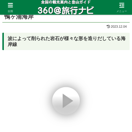
ホーム
石川県
輪島
全国
メニュー
鴨ヶ浦海岸
2023.12.04
波によって削られた岩石が様々な形を造りだしている海
岸線