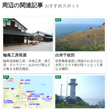
周辺の関連記事
おすすめスポット
輪島
輪島
輪島工房長屋
白米千枚田
輪島塗体験工房・木地工房・漆工
世界農業遺産に登録される小さな
房・ギャラリー・おみやげ屋など
水田１００４枚が段々となって連
が集まる観光施設。
なる棚田。
輪島
輪島