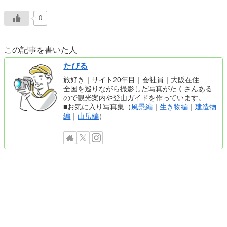
0
この記事を書いた人
たびる
旅好き｜サイト20年目｜会社員｜大阪在住
全国を巡りながら撮影した写真がたくさんある
ので観光案内や登山ガイドを作っています。
■お気に入り写真集（
風景編
｜
生き物編
｜
建造物
編
｜
山岳編
）