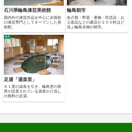
石川県輪島漆芸美術館
輪島朝市
国内外の漆芸作品を中心に全国初
魚介類・野菜・果物・民芸品・お
の漆芸専門としてオープンした美
土産品などの露店が２００軒ほど
術館。
並ぶ輪島名物の朝市。
輪島
足湯「湯楽里」
６１度の温泉を引き、輪島塗の座
席が設置されている源泉かけ流し
の無料の足湯。