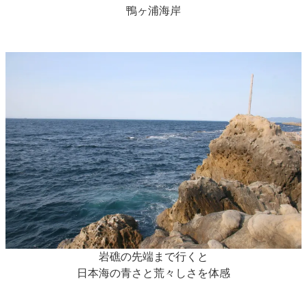
鴨ヶ浦海岸
岩礁の先端まで行くと
日本海の青さと荒々しさを体感