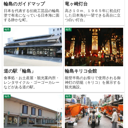
竜ヶ崎灯台
輪島のガイドマップ
高さ１０ｍ、１９６５年に初点灯
日本を代表する伝統工芸品の輪島
した日本海が一望できる高台に立
塗で有名になっている日本海に面
つ白い灯台。
する静かな町。
輪島
輪島
道の駅「輪島」
輪島キリコ会館
食事処・お土産屋・観光案内所・
能登半島のお祭りで使用される御
レンタサイクル・ゴーゴーカレー
神灯の切籠（キリコ）を展示する
などがある道の駅。
観光施設。
輪島
輪島