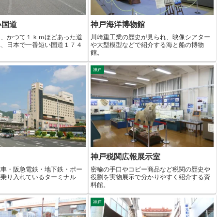
い国道
神戸海洋博物館
ｍ、かつて１ｋｍほどあった道
川崎重工業の歴史が見られ、映像シアター
れ、日本で一番短い国道１７４
や大型模型などで紹介する海と船の博物
館。
神戸
神戸税関広報展示室
電車・阪急電鉄・地下鉄・ポー
密輸の手口やコピー商品など税関の歴史や
が乗り入れているターミナル
役割を実物展示で分かりやすく紹介する資
料館。
神戸