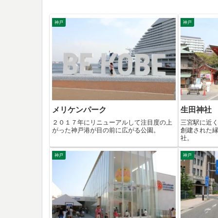
神戸
神戸
メリケンパーク
生田神社
２０１７年にリニューアルして注目度の上
三宮駅に近
がった神戸港が目の前に広がる公園。
創建された
社。
神戸
神戸