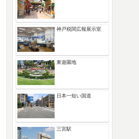
神戸税関広報展示室
東遊園地
日本一短い国道
三宮駅