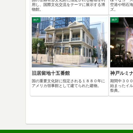
用し、国際文化交流をテーマに展示する博
空港や明石
物館。
ズ。
神戸
神戸
旧居留地十五番館
神戸ルミ
国の重要文化財に指定される１８８０年に
期間中３０
アメリカ領事館として建てられた建物。
始まったイ
祭典。