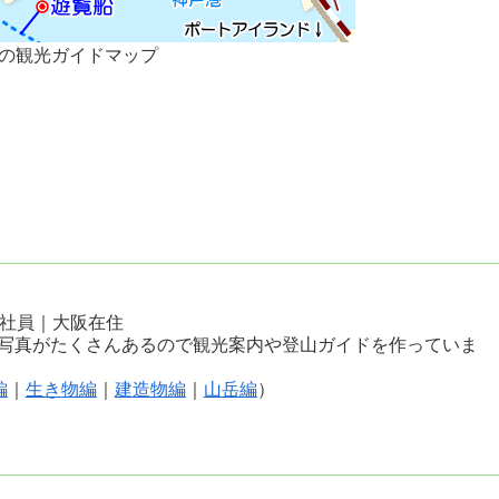
の観光ガイドマップ
会社員｜大阪在住
写真がたくさんあるので観光案内や登山ガイドを作っていま
編
｜
生き物編
｜
建造物編
｜
山岳編
）