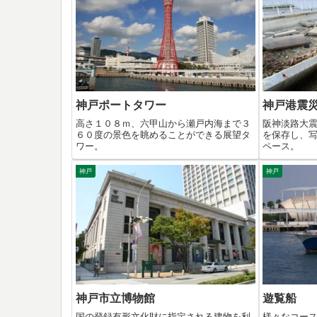
神戸ポートタワー
神戸港震
高さ１０８ｍ、六甲山から瀬戸内海まで３
阪神淡路大
６０度の景色を眺めることができる展望タ
を保存し、
ワー。
ペース。
神戸
神戸
神戸市立博物館
遊覧船
国の登録有形文化財に指定される建物を利
様々なコー