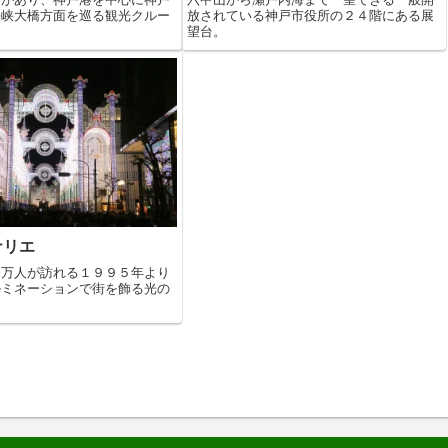
海峡大橋方面を巡る観光クルー
放されている神戸市役所の２４階にある展
望台。
ナリエ
０万人が訪れる１９９５年より
ルミネーションで街を飾る光の