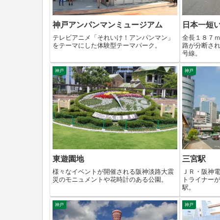
神戸アンパンマンミュージアム
日本一短
テレビアニメ「それいけ！アンパンマン」
全長１８７
をテーマにした体験型テーマパーク。
路が分断さ
号線。
神戸
神戸
東遊園地
三宮駅
様々なイベントが開催される阪神淡路大震
ＪＲ・阪神
災のモニュメントや花時計のある公園。
トライナー
駅。
神戸
神戸