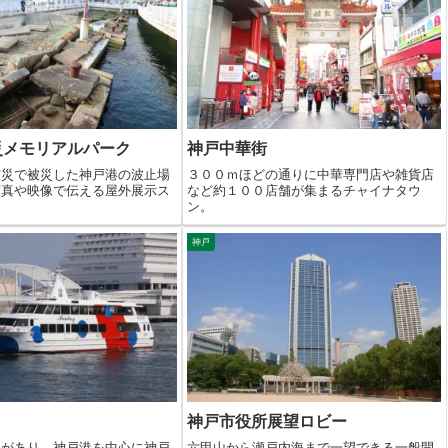
災メモリアルパーク
神戸中華街
震災で被災した神戸港の波止場
３００ｍほどの通りに中華専門店や雑貨店
写真や映像で伝える屋外展示ス
など約１００店舗が集まるチャイナタウ
ン。
神戸
神戸市役所展望ロビー
スがあり、神戸港を中心に神戸
六甲山から瀬戸内海まで一望できる一般開