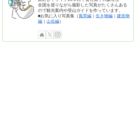
全国を巡りながら撮影した写真がたくさんある
ので観光案内や登山ガイドを作っています。
■お気に入り写真集（
風景編
｜
生き物編
｜
建造物
編
｜
山岳編
）