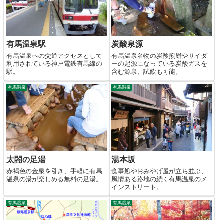
有馬温泉駅
炭酸泉源
有馬温泉への交通アクセスとして
有馬温泉名物の炭酸煎餅やサイダ
利用されている神戸電鉄有馬線の
ーの起源になっている炭酸ガスを
駅。
含む源泉。試飲も可能。
有馬温泉
有馬温泉
太閤の足湯
湯本坂
赤褐色の金泉を引き、手軽に有馬
食事処やおみやげ屋が立ち並ぶ、
温泉の湯が楽しめる無料の足湯。
風情ある路地の続く有馬温泉のメ
インストリート。
有馬温泉
有馬温泉