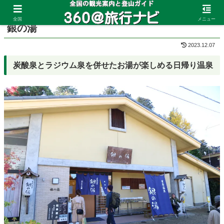
ホーム
兵庫県
有馬温泉
全国
メニュー
銀の湯
2023.12.07
炭酸泉とラジウム泉を併せたお湯が楽しめる日帰り温泉