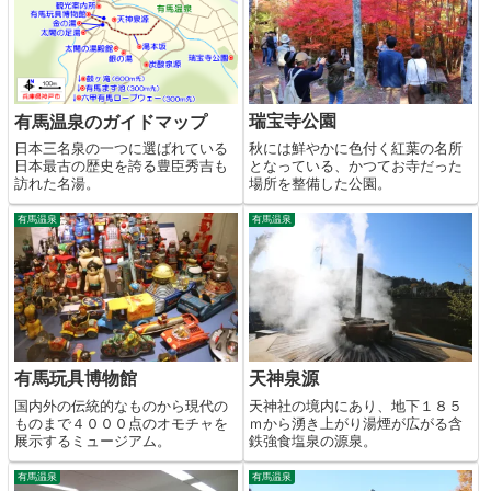
瑞宝寺公園
有馬温泉のガイドマップ
秋には鮮やかに色付く紅葉の名所
日本三名泉の一つに選ばれている
となっている、かつてお寺だった
日本最古の歴史を誇る豊臣秀吉も
場所を整備した公園。
訪れた名湯。
有馬温泉
有馬温泉
有馬玩具博物館
天神泉源
国内外の伝統的なものから現代の
天神社の境内にあり、地下１８５
ものまで４０００点のオモチャを
ｍから湧き上がり湯煙が広がる含
展示するミュージアム。
鉄強食塩泉の源泉。
有馬温泉
有馬温泉