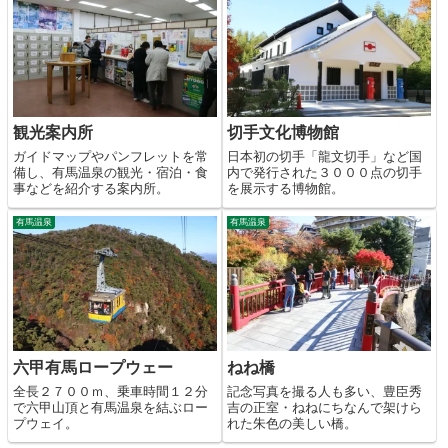
観光案内所
切手文化博物館
ガイドマップやパンフレットを常
日本初の切手「龍文切手」など国
備し、有馬温泉の観光・宿泊・食
内で発行された３０００点の切手
事などを紹介する案内所。
を展示する博物館。
有馬温泉
有馬温泉
六甲有馬ロープウェー
ねね橋
全長２７００ｍ、乗車時間１２分
記念写真を撮る人も多い、豊臣秀
で六甲山頂と有馬温泉を結ぶロー
吉の正室・ねねにちなんで架けら
プウェイ。
れた朱色の美しい橋。