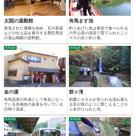
太閤の湯殿館
有馬ます池
発見された遺構を始め、瓦や茶器
釣りあげた魚は食堂で食べられる
などの出土品を展示する豊臣秀吉
六甲山系の清流で育てられたニジ
の湯山御殿の資料館。
マスの泳ぐ釣り堀。
有馬温泉
有馬温泉
金の湯
鼓ヶ滝
有馬温泉の外湯として有名になっ
初夏にホタルが見られる流れ落ち
ている赤褐色の金泉を引いている
る音が鼓のように聞こえることか
日帰り温泉。
ら名付けられた滝。
有馬温泉
有馬温泉