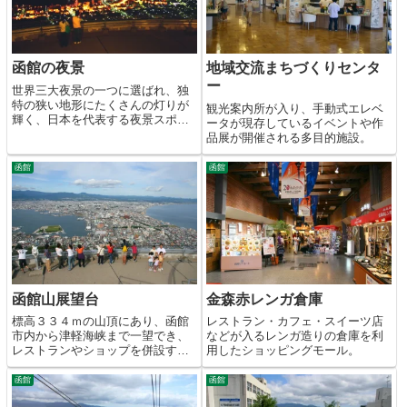
函館の夜景
地域交流まちづくりセンタ
ー
世界三大夜景の一つに選ばれ、独
特の狭い地形にたくさんの灯りが
観光案内所が入り、手動式エレベ
輝く、日本を代表する夜景スポッ
ータが現存しているイベントや作
ト。
品展が開催される多目的施設。
函館
函館
函館山展望台
金森赤レンガ倉庫
標高３３４ｍの山頂にあり、函館
レストラン・カフェ・スイーツ店
市内から津軽海峡まで一望でき、
などが入るレンガ造りの倉庫を利
レストランやショップを併設する
用したショッピングモール。
展望台。
函館
函館