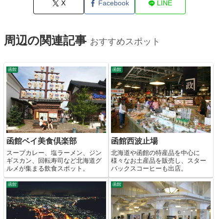
X
Facebook
LINE
周辺の関連記事
おすすめスポット
函館
函館
函館ベイ美食倶楽部
函館西波止場
スープカレー、塩ラーメン、ジン
北海道や函館の特産品を中心に
ギスカン、回転寿司など北海道グ
様々なお土産品を販売し、スター
ルメが集まる飲食スポット。
バックスコーヒーも出店。
函館
函館