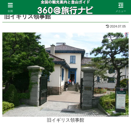
ホーム
北海道
函館
全国
メニュー
旧イギリス領事館
2024.07.05
旧イギリス領事館