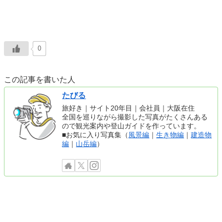
0
この記事を書いた人
たびる
旅好き｜サイト20年目｜会社員｜大阪在住
全国を巡りながら撮影した写真がたくさんある
ので観光案内や登山ガイドを作っています。
■お気に入り写真集（
風景編
｜
生き物編
｜
建造物
編
｜
山岳編
）