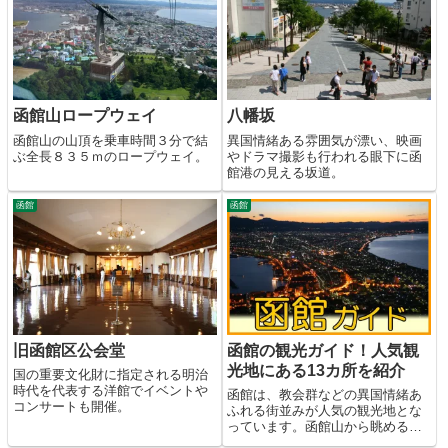
函館山ロープウェイ
八幡坂
函館山の山頂を乗車時間３分で結
異国情緒ある雰囲気が漂い、映画
ぶ全長８３５ｍのロープウェイ。
やドラマ撮影も行われる眼下に函
館港の見える坂道。
函館
函館
旧函館区公会堂
函館の観光ガイド！人気観
光地にある13カ所を紹介
国の重要文化財に指定される明治
時代を代表する洋館でイベントや
函館は、教会群などの異国情緒あ
コンサートも開催。
ふれる街並みが人気の観光地とな
っています。函館山から眺める１
００万ドルの夜景はとくに有名