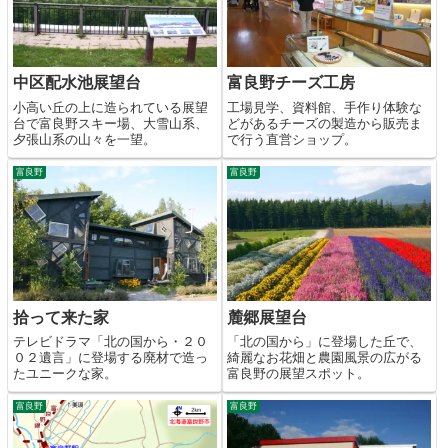
中区配水池展望台
富良野チーズ工房
小高い丘の上に造られている展望
工場見学、資料館、手作り体験な
台で富良野スキー場、大雪山系、
どがあるチーズの製造から販売ま
夕張山系の山々を一望。
で行う直営ショップ。
富良野
富良野
拾って来た家
麓郷展望台
テレビドラマ「北の国から・２０
「北の国から」に登場した丘で、
０２遺言」に登場する廃材で造っ
綺麗なお花畑と農園風景の広がる
たユニークな家。
富良野の展望スポット。
富良野
富良野