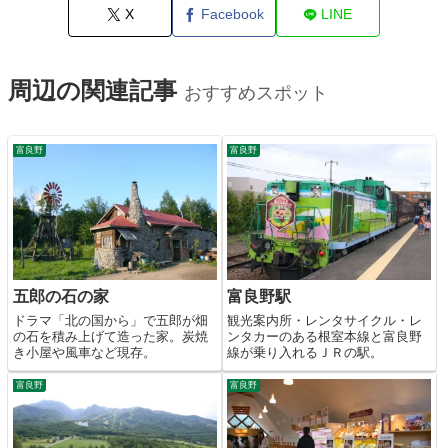
X
Facebook
LINE
周辺の関連記事
おすすめスポット
富良野
富良野
五郎の石の家
富良野駅
ドラマ「北の国から」で五郎が畑
観光案内所・レンタサイクル・レ
の石を積み上げて造った家。炭焼
ンタカーのある根室本線と富良野
き小屋や風車など現存。
線が乗り入れるＪＲの駅。
富良野
富良野