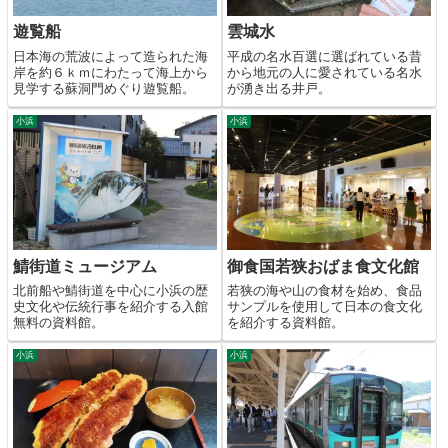
遊覧船
雲城水
日本海の荒波によって造られた海
平成の名水百選に選ばれている昔
岸を約６ｋｍにわたって海上から
から地元の人に愛されている名水
見学する蘇洞門めぐり遊覧船。
が湧き出る井戸。
小浜
小浜
鯖街道ミュージアム
御食国若狭おばま食文化館
北前船や鯖街道を中心に小浜の歴
若狭の海や山の食材を始め、食品
史文化や伝統行事を紹介する入館
サンプルを使用して日本の食文化
無料の資料館。
を紹介する資料館。
小浜
小浜