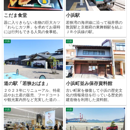
こだま食堂
小浜駅
器に入りきらない名物の巨大カツ
若狭湾の海岸線に沿って福井県の
「わらじカツ丼」を求めてお昼時
敦賀駅と京都府の東舞鶴駅を結ぶ
には行列もできる人気の食事処。
ＪＲ小浜線の駅。
小浜
小浜
道の駅「若狭おばま」
小浜町並み保存資料館
２０２３年にリニューアル、特産
古い町家を修復して小浜の歴史文
品やお土産の販売、フードコート
化の情報発信を行っている歴史的
や観光案内所など充実した道の
建造物を利用した資料館。
駅。
小浜
小浜