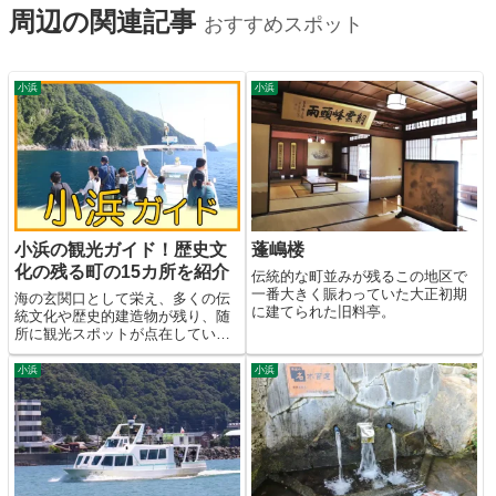
周辺の関連記事
おすすめスポット
小浜
小浜
小浜の観光ガイド！歴史文
蓬嶋楼
化の残る町の15カ所を紹介
伝統的な町並みが残るこの地区で
一番大きく賑わっていた大正初期
海の玄関口として栄え、多くの伝
に建てられた旧料亭。
統文化や歴史的建造物が残り、随
所に観光スポットが点在している
若狭湾の港町。
小浜
小浜