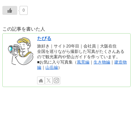
0
この記事を書いた人
たびる
旅好き｜サイト20年目｜会社員｜大阪在住
全国を巡りながら撮影した写真がたくさんある
ので観光案内や登山ガイドを作っています。
■お気に入り写真集（
風景編
｜
生き物編
｜
建造物
編
｜
山岳編
）