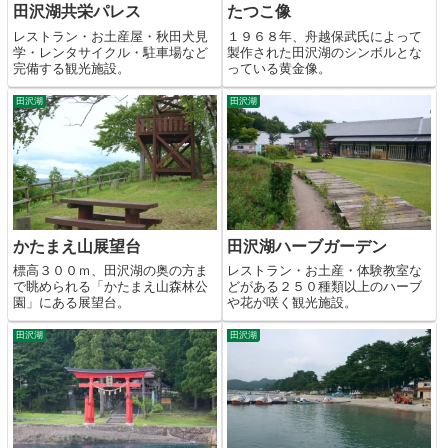
田沢湖共栄パレス
たつこ像
レストラン・お土産屋・秋田犬見
１９６８年、舟越保武氏によって
学・レンタサイクル・駐車場など
製作された田沢湖のシンボルとな
完備する観光施設。
っている黄金像。
田沢湖
田沢湖
かたまえ山展望台
田沢湖ハーブガーデン
標高３００ｍ、田沢湖の奥の方ま
レストラン・お土産・体験教室な
で眺められる「かたまえ山森林公
どがある２５０種類以上のハーブ
園」にある展望台。
や花が咲く観光施設。
田沢湖
田沢湖