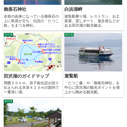
御座石神社
白浜湖畔
名前の由来になっている御座石の
遊覧船乗り場、レストラン、お土
上に鳥居が立ち、伝説の「たつこ
産屋、貸しボート、遊歩道などが
姫」をまつる神社。
ある田沢湖の観光拠点。
田沢湖
田沢湖
遊覧船
田沢湖のガイドマップ
「たつこ像」や「御座石神社」を
周囲２０ｋｍ、辰子姫伝説が語り
中心に田沢湖の観光ポイントを湖
伝えられる水深４２３ｍの国内で
上から眺める観光船。
一番深い湖。
田沢湖