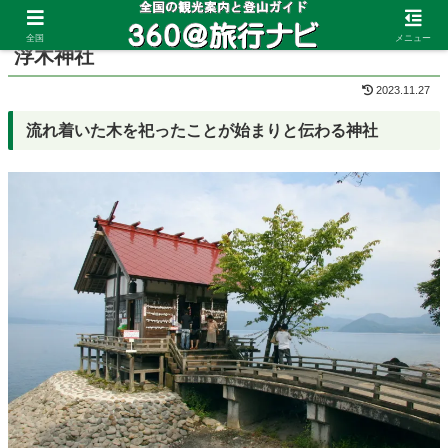
ホーム
秋田県
田沢湖
全国
メニュー
浮木神社
2023.11.27
流れ着いた木を祀ったことが始まりと伝わる神社