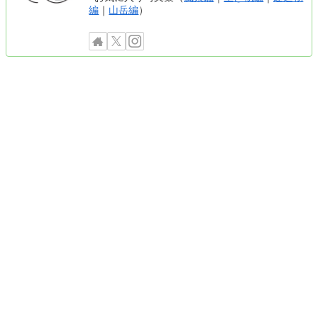
編
｜
山岳編
）