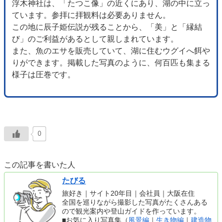
浮木神社は、「たつこ像」の近くにあり、湖の中に立っ
ています。参拝に拝観料は必要ありません。
この地に辰子姫伝説が残ることから、「美」と「縁結
び」のご利益があるとして親しまれています。
また、魚のエサを販売していて、湖に住むウグイへ餌や
りができます。掲載した写真のように、何百匹も集まる
様子は圧巻です。
0
この記事を書いた人
たびる
旅好き｜サイト20年目｜会社員｜大阪在住
全国を巡りながら撮影した写真がたくさんある
ので観光案内や登山ガイドを作っています。
■お気に入り写真集（
風景編
｜
生き物編
｜
建造物