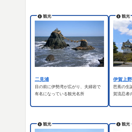
観光
観光
二見浦
伊賀上
目の前に伊勢湾が広がり、夫婦岩で
芭蕉の生
有名になっている観光名所
賀流忍者
観光
観光