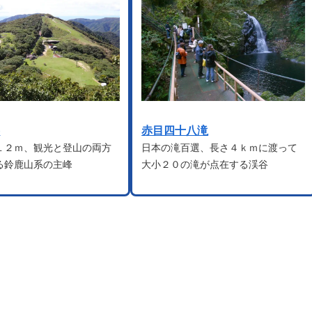
岳
赤目四十八滝
１２ｍ、観光と登山の両方
日本の滝百選、長さ４ｋｍに渡って
る鈴鹿山系の主峰
大小２０の滝が点在する渓谷