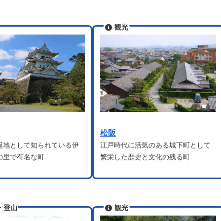
観光
野
松阪
誕地として知られている伊
江戸時代に活気のある城下町として
の里で有名な町
繁栄した歴史と文化の残る町
・登山
観光