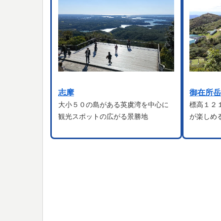
志摩
御在所
大小５０の島がある英虞湾を中心に
標高１２
観光スポットの広がる景勝地
が楽しめ