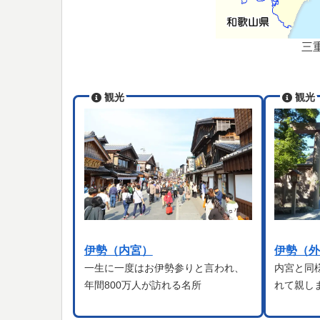
三
観光
観光
伊勢（内宮）
伊勢（
一生に一度はお伊勢参りと言われ、
内宮と同
年間800万人が訪れる名所
れて親し