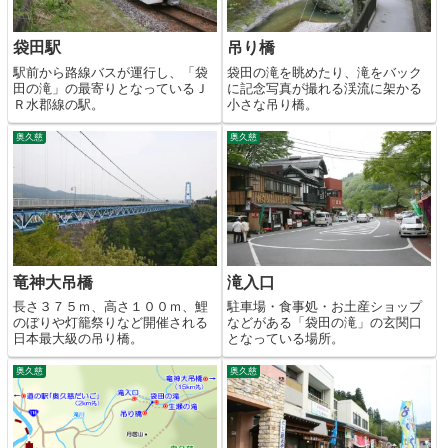
袋田駅
吊り橋
駅前から路線バスが運行し、「袋
袋田の滝を眺めたり、滝をバック
田の滝」の最寄りとなっているＪ
に記念写真が撮れる渓流に架かる
Ｒ水郡線の駅。
小さな吊り橋。
奥久慈
奥久慈
竜神大吊橋
滝入口
長さ３７５ｍ、高さ１００ｍ、鯉
駐車場・食事処・お土産ショップ
のぼりや灯籠祭りなど開催される
などがある「袋田の滝」の玄関口
日本最大級の吊り橋。
となっている場所。
奥久慈
奥久慈