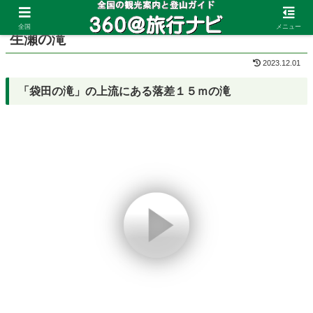
ホーム
茨城県
奥久慈
全国
メニュー
生瀬の滝
2023.12.01
「袋田の滝」の上流にある落差１５ｍの滝