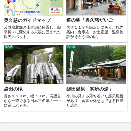
道の駅「奥久慈だいご」
奥久慈のガイドマップ
国道１１８号線沿いにあり、観光
茨城県北部の山間部に位置し、四
案内・食事処・お土産屋・温泉施
季折々に変化する景観に囲まれた
設がそろう道の駅。
観光スポット。
奥久慈
奥久慈
袋田の滝
袋田温泉「関所の湯」
長さ１２０ｍ、幅７３ｍ、展望台
小川の見える落ち着いた露天風呂
から一望できる日本三名瀑の一つ
があり、食事や休憩もできる日帰
に選ばれる滝。
り温泉。